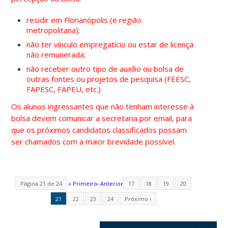
residir em Florianópolis (e região
metropolitana);
não ter vínculo empregatício ou estar de licença
não remunerada;
não receber outro tipo de auxílio ou bolsa de
outras fontes ou projetos de pesquisa (FEESC,
FAPESC, FAPEU, etc.)
Os alunos ingressantes que não tenham interesse à
bolsa devem comunicar a secretaria por email, para
que os próximos candidatos classificados possam
ser chamados com a maior brevidade possível.
Página 21 de 24
« Primeiro
‹ Anterior
17
18
19
20
21
22
23
24
Próximo ›