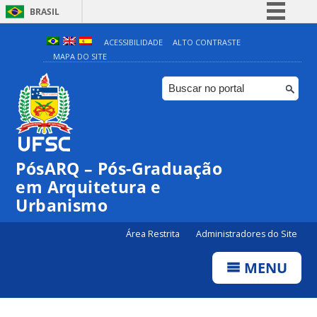
BRASIL
Simplifique!
ACESSIBILIDADE
ALTO CONTRASTE
MAPA DO SITE
Comunica BR
Participe
Acesso à informação
Legislação
Canais
PósARQ – Pós-Graduação
em Arquitetura e
Urbanismo
Área Restrita
Administradores do Site
MENU