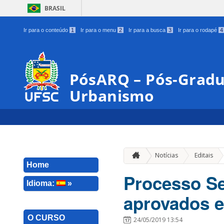
BRASIL
Ir para o conteúdo
1
Ir para o menu
2
Ir para a busca
3
Ir para o rodapé
4
PósARQ – Pós-Gradu
Urbanismo
»
Notícias
Editais
Home
Processo Se
Idioma:
»
aprovados e
O CURSO
24/05/2019 13:54