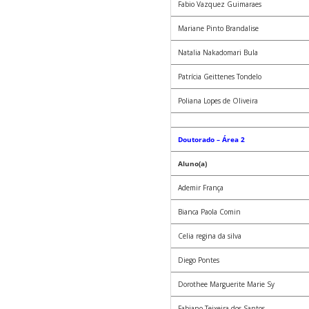
Fabio Vazquez Guimaraes
Mariane Pinto Brandalise
Natalia Nakadomari Bula
Patrícia Geittenes Tondelo
Poliana Lopes de Oliveira
Doutorado – Área 2
Aluno(a)
Ademir França
Bianca Paola Comin
Celia regina da silva
Diego Pontes
Dorothee Marguerite Marie Sy
Fabiano Teixeira dos Santos