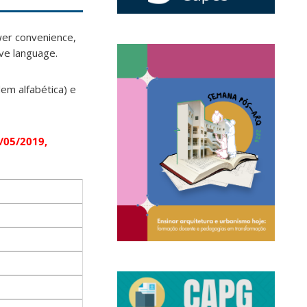
ewer convenience,
ive language.
em alfabética) e
/05/2019,