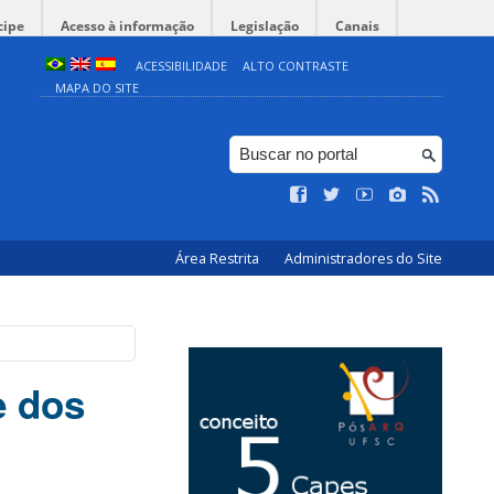
cipe
Acesso à informação
Legislação
Canais
ACESSIBILIDADE
ALTO CONTRASTE
MAPA DO SITE
Área Restrita
Administradores do Site
e dos