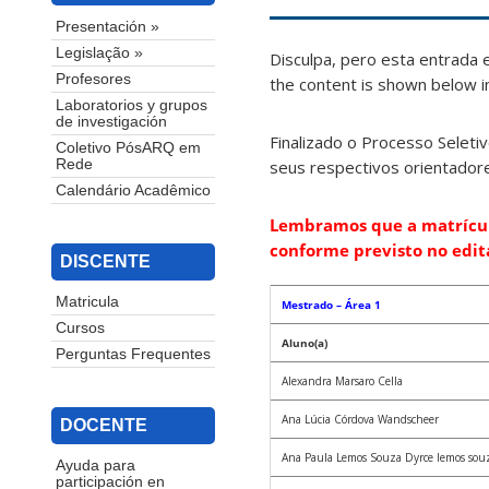
Presentación »
Legislação »
Disculpa, pero esta entrada 
Profesores
the content is shown below in
Laboratorios y grupos
de investigación
Finalizado o Processo Seleti
Coletivo PósARQ em
seus respectivos orientador
Rede
Calendário Acadêmico
Lembramos que a matrícula
conforme previsto no edita
DISCENTE
Matricula
Mestrado – Área 1
Cursos
Aluno(a)
Perguntas Frequentes
Alexandra Marsaro Cella
Ana Lúcia Córdova Wandscheer
DOCENTE
Ana Paula Lemos Souza Dyrce lemos sou
Ayuda para
participación en