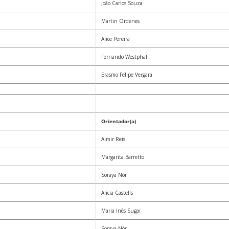
João Carlos Souza
Martin Ordenes
Alice Pereira
Fernando Westphal
Erasmo Felipe Vergara
Orientador(a)
Almir Reis
Margarita Barretto
Soraya Nór
Alicia Castells
Maria Inês Sugai
Soraya Nór