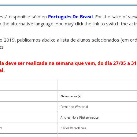
está disponible sólo en
Portugués De Brasil
. For the sake of vi
 the alternative language. You may click the link to switch the act
vo 2019, publicamos abaixo a lista de alunos selecionados (em ord
es.
 deve ser realizada na semana que vem, do dia 27/05 a 31
l.
Orientador(a)
Fernando Westphal
Andrea Holz Pfützenreuter
za
Carlos Verzola Vaz