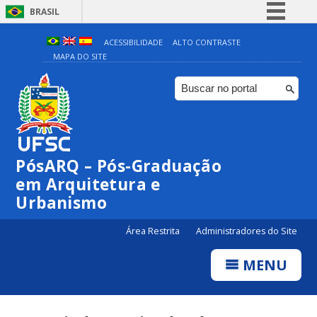
BRASIL
Simplifique!
ACESSIBILIDADE
ALTO CONTRASTE
MAPA DO SITE
Comunica BR
Participe
Acesso à informação
Legislação
Canais
PósARQ – Pós-Graduação
em Arquitetura e
Urbanismo
Área Restrita
Administradores do Site
MENU