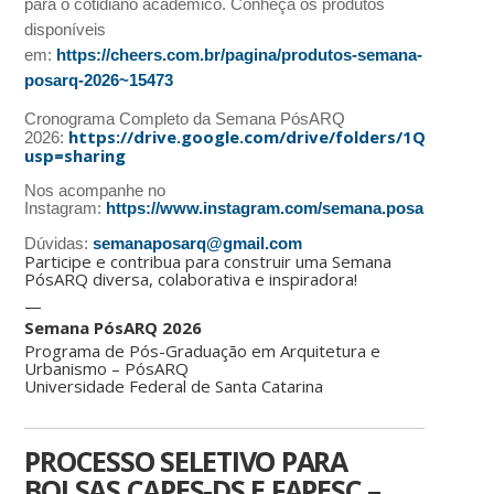
para o cotidiano acadêmico. Conheça os produtos
disponíveis
em:
https://cheers.com.br/pagina/produtos-semana-
posarq-2026~15473
Cronograma Completo da Semana PósARQ
https://drive.google.com/drive/folders/1Q9grQ
2026:
usp=sharing
Nos acompanhe no
Instagram:
https://www.instagram.com/semana.posarq
Dúvidas:
semanaposarq@gmail.com
Participe e contribua para construir uma Semana
PósARQ diversa, colaborativa e inspiradora!
—
Semana PósARQ 2026
Programa de Pós-Graduação em Arquitetura e
Urbanismo – PósARQ
Universidade Federal de Santa Catarina
PROCESSO SELETIVO PARA
BOLSAS CAPES-DS E FAPESC –