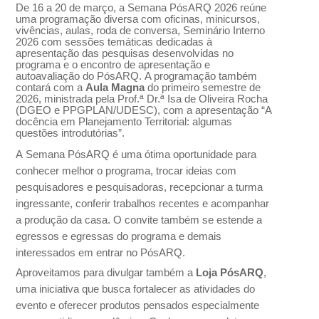
De 16 a 20 de março, a Semana PósARQ 2026 reúne
uma programação diversa com oficinas, minicursos,
vivências, aulas, roda de conversa, Seminário Interno
2026 com sessões temáticas dedicadas à
apresentação das pesquisas desenvolvidas no
programa e o encontro de apresentação e
autoavaliação do PósARQ. A programação também
contará com a
Aula Magna
do primeiro semestre de
2026, ministrada pela Prof.ª Dr.ª Isa de Oliveira Rocha
(DGEO e PPGPLAN/UDESC), com a apresentação “A
docência em Planejamento Territorial: algumas
questões introdutórias”.
A Semana PósARQ é uma ótima oportunidade para
conhecer melhor o programa, trocar ideias com
pesquisadores e pesquisadoras, recepcionar a turma
ingressante, conferir trabalhos recentes e acompanhar
a produção da casa. O convite também se estende a
egressos e egressas do programa e demais
interessados em entrar no PósARQ.
Aproveitamos para divulgar também a
Loja PósARQ
,
uma iniciativa que busca fortalecer as atividades do
evento e oferecer produtos pensados especialmente