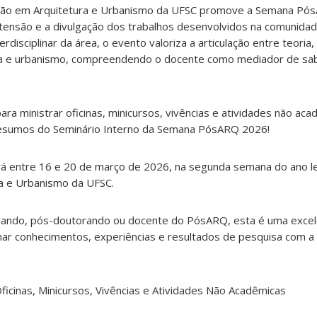
ão em Arquitetura e Urbanismo da UFSC promove a Semana Pó
xtensão e a divulgação dos trabalhos desenvolvidos na comunida
disciplinar da área, o evento valoriza a articulação entre teoria,
ria e urbanismo, compreendendo o docente como mediador de sa
ara ministrar oficinas, minicursos, vivências e atividades não ac
esumos do Seminário Interno da Semana PósARQ 2026!
 entre 16 e 20 de março de 2026, na segunda semana do ano le
a e Urbanismo da UFSC.
rando, pós-doutorando ou docente do PósARQ, esta é uma exce
har conhecimentos, experiências e resultados de pesquisa com 
Oficinas, Minicursos, Vivências e Atividades Não Acadêmicas