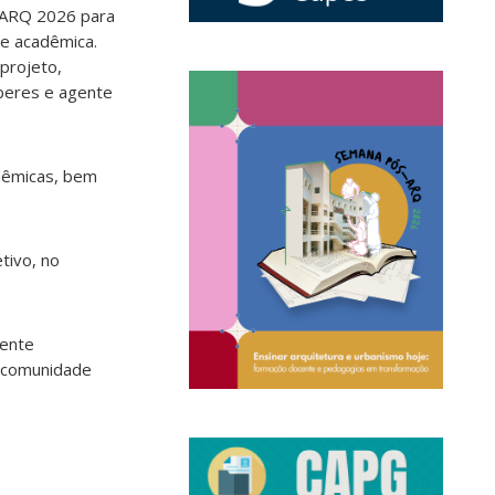
sARQ 2026 para
de acadêmica.
 projeto,
beres e agente
adêmicas, bem
tivo, no
lente
a comunidade