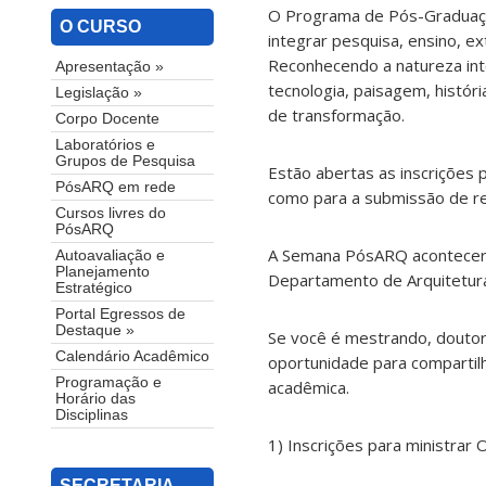
O Programa de Pós-Graduaç
O CURSO
integrar pesquisa, ensino, e
Reconhecendo a natureza inter
Apresentação »
tecnologia, paisagem, histó
Legislação »
de transformação.
Corpo Docente
Laboratórios e
Grupos de Pesquisa
Estão abertas as inscrições p
PósARQ em rede
como para a submissão de r
Cursos livres do
PósARQ
A Semana PósARQ acontecerá
Autoavaliação e
Planejamento
Departamento de Arquitetur
Estratégico
Portal Egressos de
Destaque »
Se você é mestrando, douto
Calendário Acadêmico
oportunidade para compartil
Programação e
acadêmica.
Horário das
Disciplinas
1) Inscrições para ministrar 
SECRETARIA