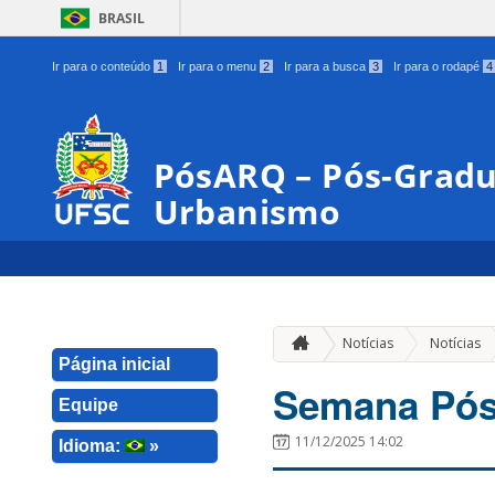
BRASIL
Ir para o conteúdo
1
Ir para o menu
2
Ir para a busca
3
Ir para o rodapé
4
PósARQ – Pós-Gradu
Urbanismo
Notícias
Notícias
Página inicial
Semana Pó
Equipe
11/12/2025 14:02
Idioma:
»