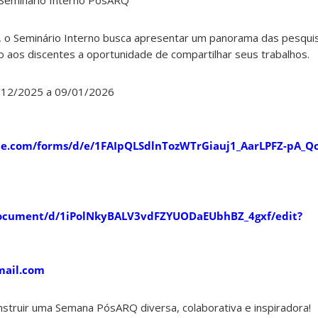
Seminário Interno PósARQ
 o Seminário Interno busca apresentar um panorama das pesqui
 aos discentes a oportunidade de compartilhar seus trabalhos.
2/12/2025 a 09/01/2026
gle.com/forms/d/e/1FAIpQLSdlnTozWTrGiauj1_AarLPFZ-pA_Q
/document/d/1iPolNkyBALV3vdFZYUODaEUbhBZ_4gxf/edit?
ail.com
onstruir uma Semana PósARQ diversa, colaborativa e inspiradora!