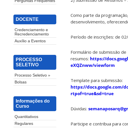
2) Submissão de Resumos – 
Perguntas Frequentes
Como parte da programação,
DOCENTE
desenvolvimento, oferecendo
Credenciamento e
Recredenciamento
Período de inscrições: de 0
Auxílio a Eventos
Formulário de submissão de
resumos:
https://docs.goo
PROCESSO
eXQZnww/viewform
SELETIVO
Processo Seletivo »
Template para submissão:
Bolsas
https://docs.google.com
rtpof=true&sd=true
Informações do
Curso
Dúvidas:
semanaposarq@gm
Quantitativos
Participe e contribua para c
Regulares