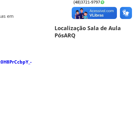
sas em
Localização Sala de Aula
PósARQ
c0H8PrCcbpY_-