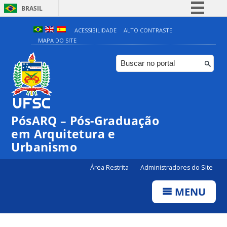
BRASIL
Simplifique!
ACESSIBILIDADE
ALTO CONTRASTE
MAPA DO SITE
Comunica BR
Participe
Acesso à informação
Legislação
Canais
PósARQ – Pós-Graduação
em Arquitetura e
Urbanismo
Área Restrita
Administradores do Site
MENU