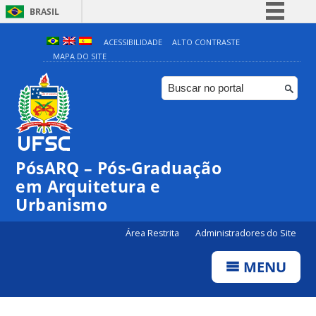
BRASIL
Simplifique!
ACESSIBILIDADE
ALTO CONTRASTE
MAPA DO SITE
Comunica BR
Participe
Acesso à informação
Legislação
Canais
PósARQ – Pós-Graduação
em Arquitetura e
Urbanismo
Área Restrita
Administradores do Site
MENU