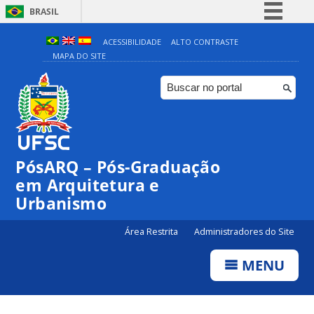
BRASIL
Simplifique!
ACESSIBILIDADE
ALTO CONTRASTE
MAPA DO SITE
Comunica BR
Participe
Acesso à informação
Legislação
Canais
PósARQ – Pós-Graduação
em Arquitetura e
Urbanismo
Área Restrita
Administradores do Site
MENU