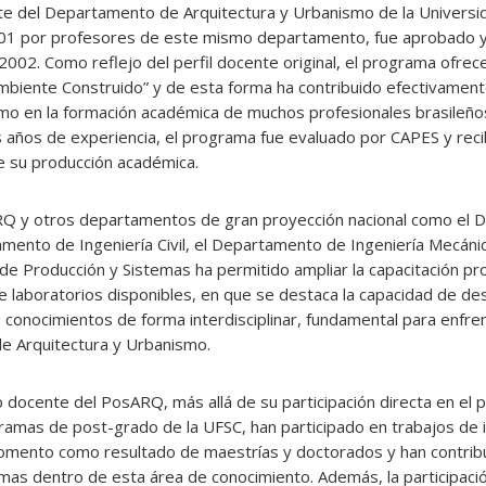
te del Departamento de Arquitectura y Urbanismo de la Universi
001 por profesores de este mismo departamento, fue aprobado y 
02. Como reflejo del perfil docente original, el programa ofrece
Ambiente Construido” y de esta forma ha contribuido efectivament
como en la formación académica de muchos profesionales brasileño
 años de experiencia, el programa fue evaluado por CAPES y reci
de su producción académica.
ARQ y otros departamentos de gran proyección nacional como el
amento de Ingeniería Civil, el Departamento de Ingeniería Mecánic
e Producción y Sistemas ha permitido ampliar la capacitación pro
e laboratorios disponibles, en que se destaca la capacidad de des
 conocimientos de forma interdisciplinar, fundamental para enfren
e Arquitectura y Urbanismo.
o docente del PosARQ, más allá de su participación directa en el
ramas de post-grado de la UFSC, han participado en trabajos de 
fomento como resultado de maestrías y doctorados y han contribu
as dentro de esta área de conocimiento. Además, la participaci