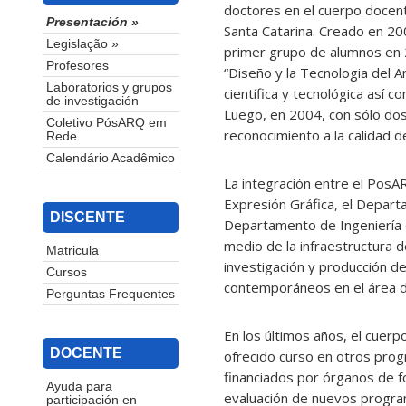
doctores en el cuerpo docen
Presentación »
Santa Catarina. Creado en 2
Legislação »
primer grupo de alumnos en 20
Profesores
“Diseño y la Tecnologia del 
Laboratorios y grupos
científica y tecnológica así 
de investigación
Luego, en 2004, con sólo dos
Coletivo PósARQ em
reconocimiento a la calidad 
Rede
Calendário Acadêmico
La integración entre el Pos
Expresión Gráfica, el Depart
DISCENTE
Departamento de Ingeniería d
medio de la infraestructura d
Matricula
investigación y producción de
Cursos
contemporáneos en el área d
Perguntas Frequentes
En los últimos años, el cuerp
DOCENTE
ofrecido curso en otros prog
financiados por órganos de 
Ayuda para
evaluación de nuevos program
participación en