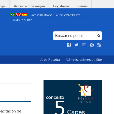
cipe
Acesso à informação
Legislação
Canais
ACESSIBILIDADE
ALTO CONTRASTE
MAPA DO SITE
Área Restrita
Administradores do Site
acitación de