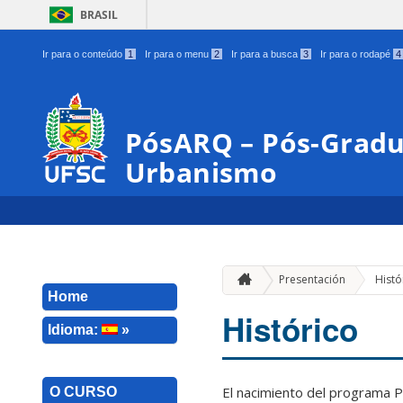
BRASIL
Ir para o conteúdo
1
Ir para o menu
2
Ir para a busca
3
Ir para o rodapé
4
PósARQ – Pós-Gradu
Urbanismo
Presentación
Histó
Home
Histórico
Idioma:
»
El nacimiento del programa P
O CURSO