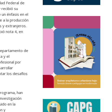
dad Federal de
recibió su
 un énfasis en el
e a la producción
s y extranjeros.
bió nota 4, en
 Departamento de
a y el
fesional por
arrollar
tar los desafíos
 programa, han
investigación
ido en la
ón y