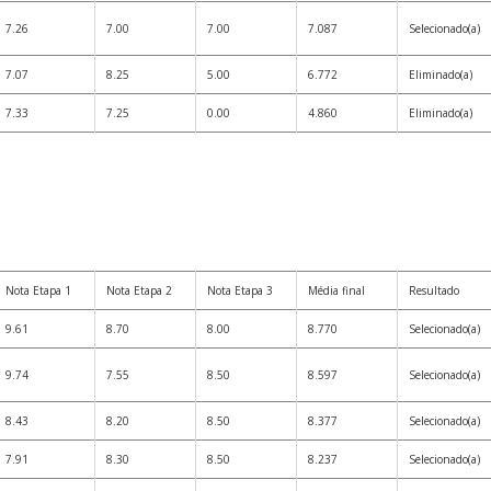
7.26
7.00
7.00
7.087
Selecionado(a)
7.07
8.25
5.00
6.772
Eliminado(a)
7.33
7.25
0.00
4.860
Eliminado(a)
Nota Etapa 1
Nota Etapa 2
Nota Etapa 3
Média final
Resultado
9.61
8.70
8.00
8.770
Selecionado(a)
9.74
7.55
8.50
8.597
Selecionado(a)
8.43
8.20
8.50
8.377
Selecionado(a)
7.91
8.30
8.50
8.237
Selecionado(a)