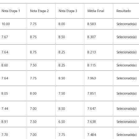
Nota Etapa 1
Nota Etapa 2
Nota Etapa 3
Média Final
Resultado
10.00
7.75
8.00
8.583
Selecionado(a)
7.67
8.75
8.50
8.307
Selecionado(a)
7.64
8.75
8.25
8.213
Selecionado(a)
8.60
7.50
8.25
8.115
Selecionado(a)
7.64
7.75
8.50
7.963
Selecionado(a)
8.05
8.00
7.50
7.851
Selecionado(a)
7.44
7.00
8.50
7.647
Selecionado(a)
8.91
7.50
6.50
7.638
Selecionado(a)
7.70
7.00
7.75
7.484
Selecionado(a)