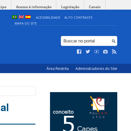
cipe
Acesso à informação
Legislação
Canais
ACESSIBILIDADE
ALTO CONTRASTE
MAPA DO SITE
Área Restrita
Administradores do Site
al