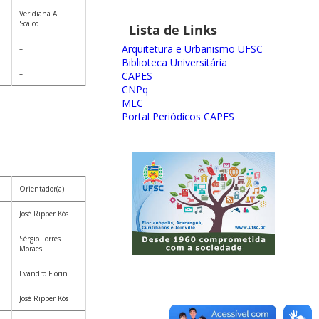
Veridiana A.
Scalco
Lista de Links
Arquitetura e Urbanismo UFSC
–
Biblioteca Universitária
–
CAPES
CNPq
MEC
Portal Periódicos CAPES
Orientador(a)
José Ripper Kós
Sérgio Torres
Moraes
Evandro Fiorin
José Ripper Kós