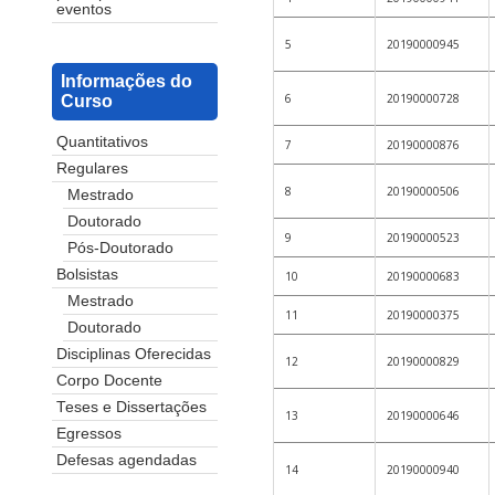
eventos
5
20190000945
Informações do
6
20190000728
Curso
Quantitativos
7
20190000876
Regulares
8
20190000506
Mestrado
Doutorado
9
20190000523
Pós-Doutorado
Bolsistas
10
20190000683
Mestrado
11
20190000375
Doutorado
Disciplinas Oferecidas
12
20190000829
Corpo Docente
Teses e Dissertações
13
20190000646
Egressos
Defesas agendadas
14
20190000940