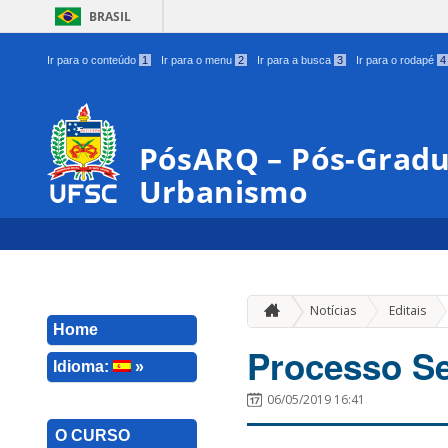
BRASIL
Ir para o conteúdo
1
Ir para o menu
2
Ir para a busca
3
Ir para o rodapé
4
PósARQ – Pós-Gradu
Urbanismo
»
Notícias
Editais
Home
Processo Se
Idioma:
»
06/05/2019 16:41
O CURSO