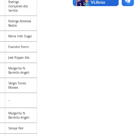
Rodrigo
Gonçalves dos
Santos
Rodrigo Almeida
Bastos
Maria Inês Sugai
Evandro Fiorin
José Ripper Kós
Margarita N.
Barretto Angeli
Sérgio Torres
Moraes
–
Margarita N.
Barretto Angeli
Soraya Nor