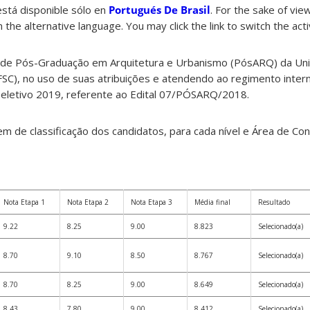
está disponible sólo en
Portugués De Brasil
. For the sake of vi
 the alternative language. You may click the link to switch the act
de Pós-Graduação em Arquitetura e Urbanismo (PósARQ) da Un
FSC), no uso de suas atribuições e atendendo ao regimento intern
 Seletivo 2019, referente ao Edital 07/PÓSARQ/2018.
 de classificação dos candidatos, para cada nível e Área de Con
Nota Etapa 1
Nota Etapa 2
Nota Etapa 3
Média final
Resultado
9.22
8.25
9.00
8.823
Selecionado(a)
8.70
9.10
8.50
8.767
Selecionado(a)
8.70
8.25
9.00
8.649
Selecionado(a)
8.43
7.80
9.00
8.412
Selecionado(a)