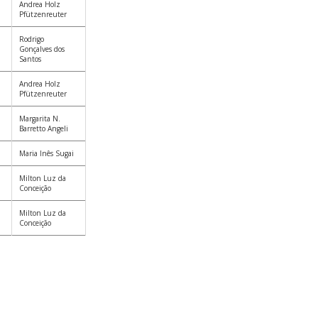
Andrea Holz
Pfützenreuter
Rodrigo
Gonçalves dos
Santos
Andrea Holz
Pfützenreuter
Margarita N.
Barretto Angeli
Maria Inês Sugai
Milton Luz da
Conceição
Milton Luz da
Conceição