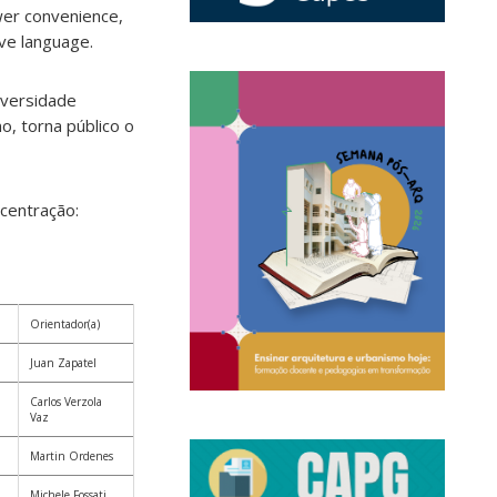
ewer convenience,
ive language.
iversidade
o, torna público o
centração:
Orientador(a)
Juan Zapatel
Carlos Verzola
Vaz
Martin Ordenes
Michele Fossati