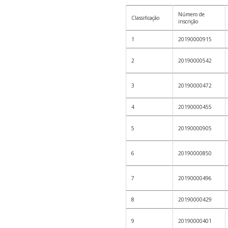
Número de
Classificação
inscrição
1
20190000915
2
20190000542
3
20190000472
4
20190000455
5
20190000905
6
20190000850
7
20190000496
8
20190000429
9
20190000401