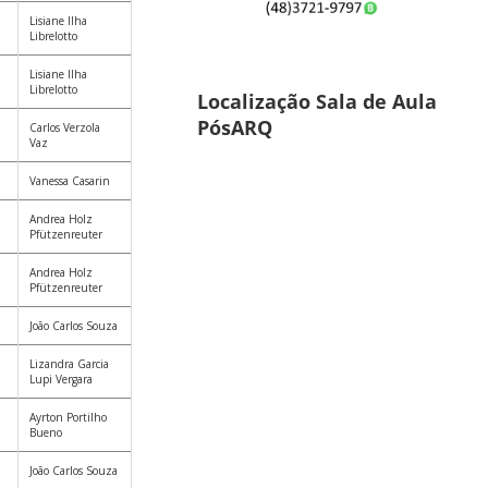
Lisiane Ilha
Librelotto
Lisiane Ilha
Librelotto
Localização Sala de Aula
PósARQ
Carlos Verzola
Vaz
Vanessa Casarin
Andrea Holz
Pfützenreuter
Andrea Holz
Pfützenreuter
João Carlos Souza
Lizandra Garcia
Lupi Vergara
Ayrton Portilho
Bueno
João Carlos Souza