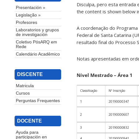
Disculpa, pero esta entrada 
Presentación »
the content is shown below in
Legislação »
Profesores
A coordenação do Programa 
Laboratorios y grupos
Federal de Santa Catarina (U
de investigación
resultado final do Processo
Coletivo PósARQ em
Rede
Calendário Acadêmico
Notas apresentadas em ordem
DISCENTE
Nível Mestrado – Área 1
Matricula
Classificação
Nº Inscrição
Cursos
Perguntas Frequentes
1
20190000347
2
20190000607
DOCENTE
3
20190000832
Ayuda para
participación en
4
20190000941