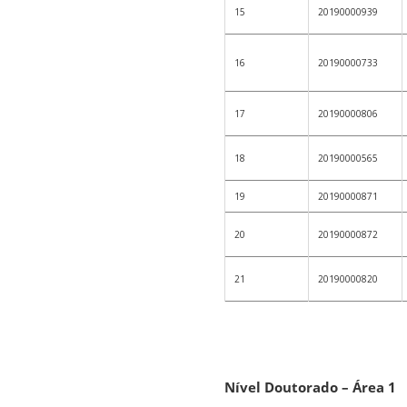
15
20190000939
16
20190000733
17
20190000806
18
20190000565
19
20190000871
20
20190000872
21
20190000820
Nível Doutorado – Área 1