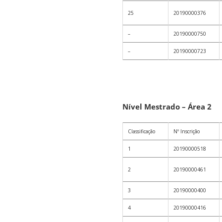
25
20190000376
–
20190000750
–
20190000723
Nível Mestrado – Área 2
Classificação
Nº Inscrição
1
20190000518
2
20190000461
3
20190000400
4
20190000416