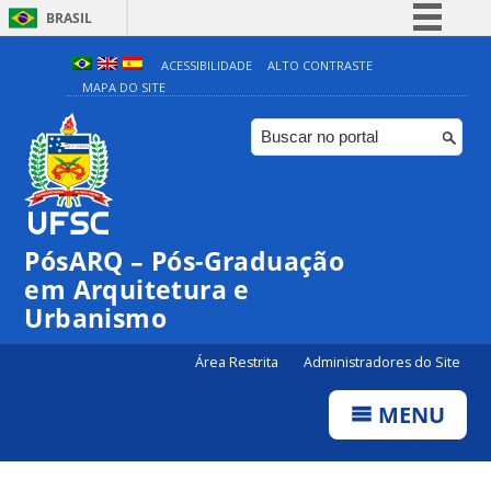
BRASIL
Simplifique!
ACESSIBILIDADE
ALTO CONTRASTE
MAPA DO SITE
Comunica BR
Participe
Acesso à informação
Legislação
Canais
PósARQ – Pós-Graduação
em Arquitetura e
Urbanismo
Área Restrita
Administradores do Site
MENU