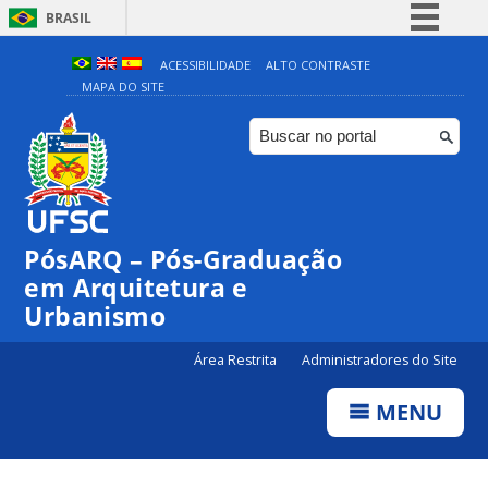
BRASIL
Simplifique!
ACESSIBILIDADE
ALTO CONTRASTE
MAPA DO SITE
Comunica BR
Participe
Acesso à informação
Legislação
Canais
PósARQ – Pós-Graduação
em Arquitetura e
Urbanismo
Área Restrita
Administradores do Site
MENU