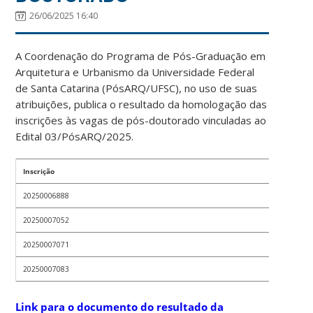
26/06/2025 16:40
A Coordenação do Programa de Pós-Graduação em
Arquitetura e Urbanismo da Universidade Federal
de Santa Catarina (PósARQ/UFSC), no uso de suas
atribuições, publica o resultado da homologação das
inscrições às vagas de pós-doutorado vinculadas ao
Edital 03/PósARQ/2025.
Inscrição
Resulta
20250006888
Homologa
20250007052
Homologa
20250007071
Homologa
20250007083
Homologa
Link para o documento do resultado da