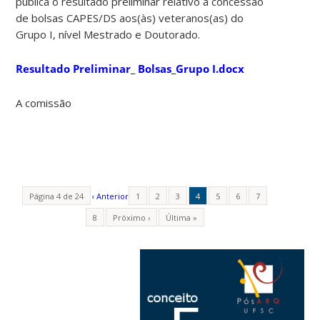
publica o resultado preliminar relativo à concessão
de bolsas CAPES/DS aos(às) veteranos(as) do
Grupo I, nível Mestrado e Doutorado.
Resultado Preliminar_ Bolsas_Grupo I.docx
A comissão
Página 4 de 24
‹ Anterior
1
2
3
4
5
6
7
8
Próximo ›
Última »