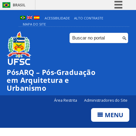
BRASIL
Simplifique!
ACESSIBILIDADE
ALTO CONTRASTE
MAPA DO SITE
Comunica BR
Participe
Acesso à informação
Legislação
Canais
PósARQ – Pós-Graduação
em Arquitetura e
Urbanismo
Área Restrita
Administradores do Site
MENU