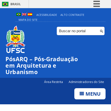
BRASIL
Simplifique!
ACESSIBILIDADE
ALTO CONTRASTE
MAPA DO SITE
Comunica BR
Participe
Acesso à informação
Legislação
Canais
PósARQ – Pós-Graduação
em Arquitetura e
Urbanismo
Área Restrita
Administradores do Site
MENU