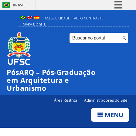
BRASIL
Simplifique!
ACESSIBILIDADE
ALTO CONTRASTE
MAPA DO SITE
Comunica BR
Participe
Acesso à informação
Legislação
Canais
PósARQ – Pós-Graduação
em Arquitetura e
Urbanismo
Área Restrita
Administradores do Site
MENU