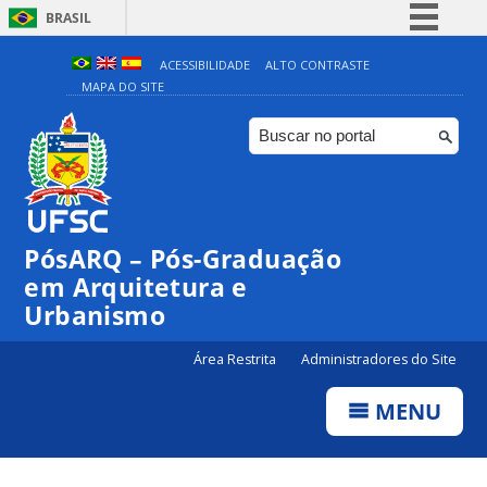
BRASIL
Simplifique!
ACESSIBILIDADE
ALTO CONTRASTE
MAPA DO SITE
Comunica BR
Participe
Acesso à informação
Legislação
Canais
PósARQ – Pós-Graduação
em Arquitetura e
Urbanismo
Área Restrita
Administradores do Site
MENU