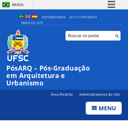
BRASIL
Simplifique!
ACESSIBILIDADE
ALTO CONTRASTE
MAPA DO SITE
Comunica BR
Participe
Acesso à informação
Legislação
Canais
PósARQ – Pós-Graduação
em Arquitetura e
Urbanismo
Área Restrita
Administradores do Site
MENU