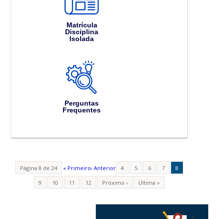
Matrícula
Disciplina
Isolada
Perguntas
Frequentes
Página 8 de 24
« Primeiro
‹ Anterior
4
5
6
7
8
9
10
11
12
Próximo ›
Última »