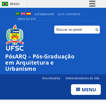
BRASIL
Simplifique!
ACESSIBILIDADE
ALTO CONTRASTE
MAPA DO SITE
Comunica BR
Participe
Acesso à informação
Legislação
Canais
PósARQ – Pós-Graduação
em Arquitetura e
Urbanismo
Área Restrita
Administradores do Site
MENU