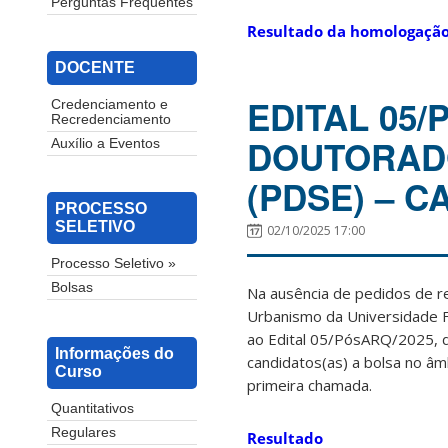
Perguntas Frequentes
Resultado da homologaçã
DOCENTE
EDITAL 05
Credenciamento e
Recredenciamento
DOUTORADO
Auxílio a Eventos
(PDSE) – C
PROCESSO
SELETIVO
02/10/2025 17:00
Processo Seletivo »
Bolsas
Na ausência de pedidos de 
Urbanismo da Universidade F
ao Edital 05/PósARQ/2025, de
Informações do
candidatos(as) a bolsa no âm
Curso
primeira chamada.
Quantitativos
Regulares
Resultado