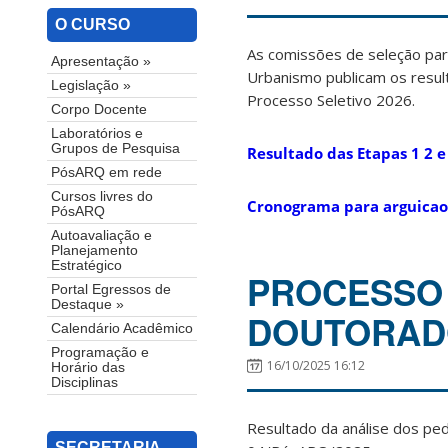
O CURSO
As comissões de seleção pa
Apresentação »
Urbanismo publicam os result
Legislação »
Processo Seletivo 2026.
Corpo Docente
Laboratórios e
Grupos de Pesquisa
Resultado das Etapas 1 2 e
PósARQ em rede
Cursos livres do
Cronograma para arguicao
PósARQ
Autoavaliação e
Planejamento
Estratégico
PROCESSO 
Portal Egressos de
Destaque »
DOUTORADO
Calendário Acadêmico
Programação e
16/10/2025 16:12
Horário das
Disciplinas
Resultado da análise dos ped
SECRETARIA