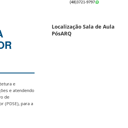
Localização Sala de Aula
A
PósARQ
OR
tetura e
ições e atendendo
vo de
or (PDSE), para a