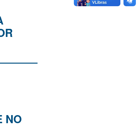
A
OR
E NO