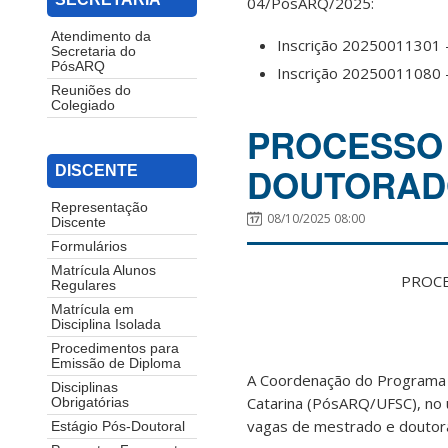
04/PósARQ/2025:
Atendimento da
Inscrição 20250011301 –
Secretaria do
PósARQ
Inscrição 20250011080 
Reuniões do
Colegiado
PROCESSO 
DOUTORADO
DISCENTE
Representação
08/10/2025 08:00
Discente
Formulários
Matrícula Alunos
PROCE
Regulares
Matrícula em
Disciplina Isolada
Procedimentos para
Emissão de Diploma
A Coordenação do Programa 
Disciplinas
Catarina (PósARQ/UFSC), no u
Obrigatórias
vagas de mestrado e doutor
Estágio Pós-Doutoral