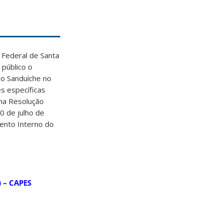
Federal de Santa
 público o
do Sanduíche no
es específicas
 na Resolução
 de julho de
ento Interno do
 – CAPES