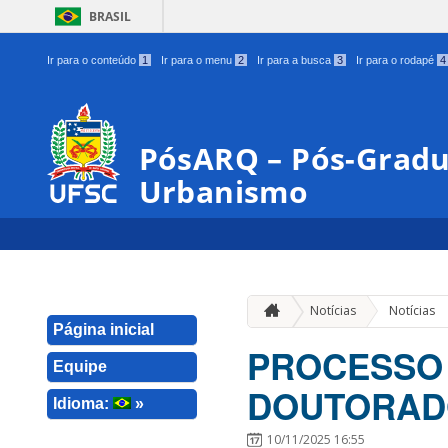
BRASIL
Ir para o conteúdo
1
Ir para o menu
2
Ir para a busca
3
Ir para o rodapé
4
PósARQ – Pós-Gradu
Urbanismo
Notícias
Notícias
Página inicial
PROCESSO 
Equipe
DOUTORADO
Idioma:
»
10/11/2025 16:55