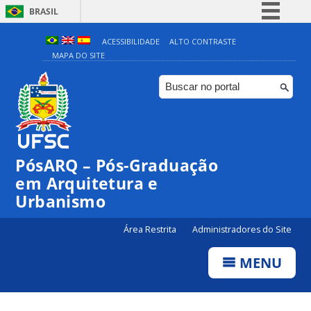
BRASIL
Simplifique!
ACESSIBILIDADE
ALTO CONTRASTE
MAPA DO SITE
Comunica BR
Participe
Acesso à informação
Legislação
Canais
PósARQ – Pós-Graduação
em Arquitetura e
Urbanismo
Área Restrita
Administradores do Site
MENU