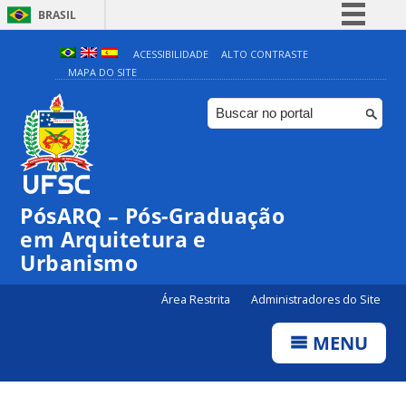
BRASIL
Simplifique!
ACESSIBILIDADE
ALTO CONTRASTE
MAPA DO SITE
Comunica BR
Participe
Acesso à informação
Legislação
Canais
PósARQ – Pós-Graduação
em Arquitetura e
Urbanismo
Área Restrita
Administradores do Site
MENU