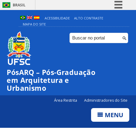
BRASIL
Simplifique!
ACESSIBILIDADE
ALTO CONTRASTE
MAPA DO SITE
Comunica BR
Participe
Acesso à informação
Legislação
Canais
PósARQ – Pós-Graduação
em Arquitetura e
Urbanismo
Área Restrita
Administradores do Site
MENU