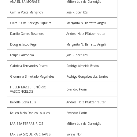
ANA ELIZA MORAES
Milton Luz da Conceição
Camila Poeta Mangrich
José Ripper Kós
Clara E Om Spricigo Siqueira
Margarita N. Barretto Angeli
Danilo Gomes Resendes
Andrea Holz Pfützenreuter
Douglas Jacob Feger
Margarita N. Barretto Angeli
Felipe Carbonera
José Ripper Kós
Gabriela Fernandes Favero
Rodrigo Almeida Bastos
Giovanna Simokado Magalhães
Rodrigo Gonçalves dos Santos
HEBER MACEL TENÓRIO
Evandro Fiorin
VASCONCELOS
Isabelle Costa Luís
Andrea Holz Pfützenreuter
Kellen Melo Dorileo Louzich
Evandro Fiorin
LARISSA FERRAZ RIOS
Milton Luz da Conceição
LARISSA SIQUEIRA CHAVES
Soraya Nor