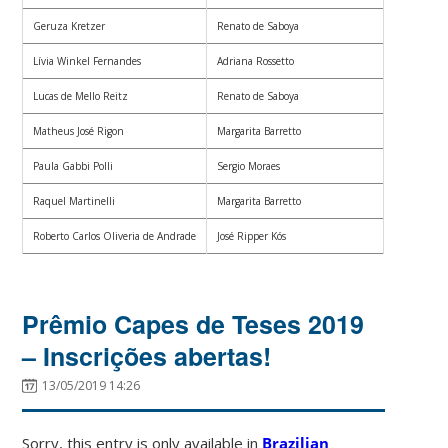
Geruza Kretzer
Renato de Saboya
Lívia Winkel Fernandes
Adriana Rossetto
Lucas de Mello Reitz
Renato de Saboya
Matheus José Rigon
Margarita Barretto
Paula Gabbi Polli
Sergio Moraes
Raquel Martinelli
Margarita Barretto
Roberto Carlos Oliveria de Andrade
José Ripper Kós
Prêmio Capes de Teses 2019
– Inscrições abertas!
13/05/2019 14:26
Sorry, this entry is only available in
Brazilian