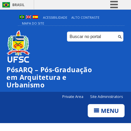
BRASIL
Simplifique!
ACESSIBILIDADE
ALTO CONTRASTE
MAPA DO SITE
Comunica BR
Participe
Acesso à informação
Legislação
Canais
PósARQ – Pós-Graduação
em Arquitetura e
Urbanismo
Private Area
Site Administrators
MENU