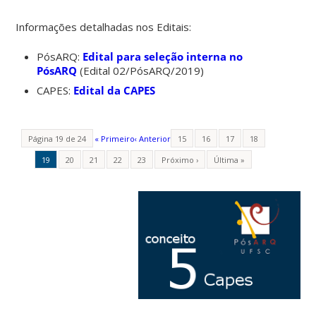
Informações detalhadas nos Editais:
PósARQ:
Edital para seleção interna no
PósARQ
(Edital 02/PósARQ/2019)
CAPES:
Edital da CAPES
Página 19 de 24
« Primeiro
‹ Anterior
15
16
17
18
19
20
21
22
23
Próximo ›
Última »