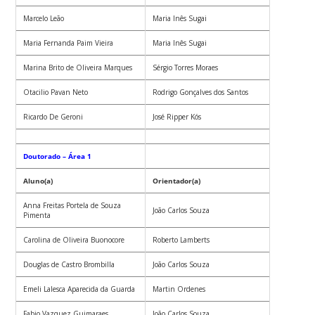
Marcelo Leão
Maria Inês Sugai
Maria Fernanda Paim Vieira
Maria Inês Sugai
Marina Brito de Oliveira Marques
Sérgio Torres Moraes
Otacilio Pavan Neto
Rodrigo Gonçalves dos Santos
Ricardo De Geroni
José Ripper Kós
Doutorado – Área 1
Aluno(a)
Orientador(a)
Anna Freitas Portela de Souza
João Carlos Souza
Pimenta
Carolina de Oliveira Buonocore
Roberto Lamberts
Douglas de Castro Brombilla
João Carlos Souza
Emeli Lalesca Aparecida da Guarda
Martin Ordenes
Fabio Vazquez Guimaraes
João Carlos Souza