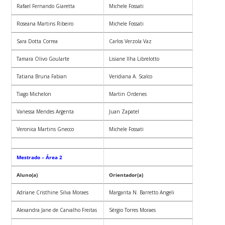
Rafael Fernando Giaretta
Michele Fossati
Roseana Martins Ribeiro
Michele Fossati
Sara Dotta Correa
Carlos Verzola Vaz
Tamara Olivo Goularte
Lisiane Ilha Librelotto
Tatiana Bruna Fabian
Veridiana A. Scalco
Tiago Michelon
Martin Ordenes
Vanessa Mendes Argenta
Juan Zapatel
Veronica Martins Gnecco
Michele Fossati
Mestrado – Área 2
Aluno(a)
Orientador(a)
Adriane Cristhine Silva Moraes
Margarita N. Barretto Angeli
Alexandra Jane de Carvalho Freitas
Sérgio Torres Moraes