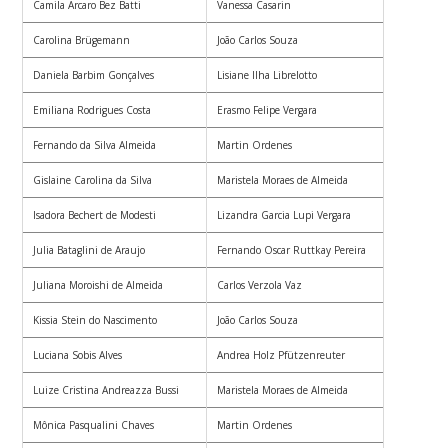
Camila Arcaro Bez Batti
Vanessa Casarin
Carolina Brügemann
João Carlos Souza
Daniela Barbim Gonçalves
Lisiane Ilha Librelotto
Emiliana Rodrigues Costa
Erasmo Felipe Vergara
Fernando da Silva Almeida
Martin Ordenes
Gislaine Carolina da Silva
Maristela Moraes de Almeida
Isadora Bechert de Modesti
Lizandra Garcia Lupi Vergara
Julia Bataglini de Araujo
Fernando Oscar Ruttkay Pereira
Juliana Moroishi de Almeida
Carlos Verzola Vaz
Kissia Stein do Nascimento
João Carlos Souza
Luciana Sobis Alves
Andrea Holz Pfützenreuter
Luize Cristina Andreazza Bussi
Maristela Moraes de Almeida
Mônica Pasqualini Chaves
Martin Ordenes