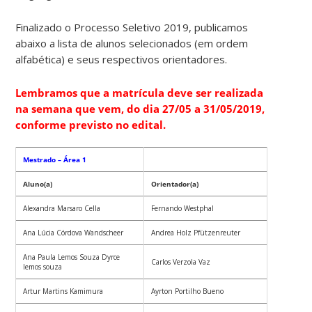
Finalizado o Processo Seletivo 2019, publicamos
abaixo a lista de alunos selecionados (em ordem
alfabética) e seus respectivos orientadores.
Lembramos que a matrícula deve ser realizada
na semana que vem, do dia 27/05 a 31/05/2019,
conforme previsto no edital.
Mestrado – Área 1
Aluno(a)
Orientador(a)
Alexandra Marsaro Cella
Fernando Westphal
Ana Lúcia Córdova Wandscheer
Andrea Holz Pfützenreuter
Ana Paula Lemos Souza Dyrce
Carlos Verzola Vaz
lemos souza
Artur Martins Kamimura
Ayrton Portilho Bueno