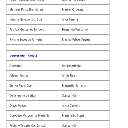
Mariane Pinto Brandalise
Martin Ordenes
Natalia Nakadomari Bula
Alice Pereira
Patrícia Geittenes Tondelo
Fernando Westphal
Poliana Lopes de Oliveira
Erasmo Felipe Vergara
Doutorado – Área 2
Aluno(a)
Orientador(a)
Ademir França
Almir Reis
Bianca Paola Comin
Margarita Barretto
Celia regina da silva
Soraya Nór
Diego Pontes
Alicia Castells
Dorothee Marguerite Marie Sy
Maria Inês Sugai
Fabiano Teixeira dos Santos
Soraya Nór