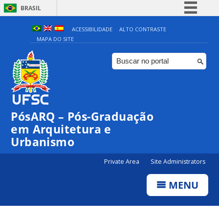
BRASIL
Simplifique!
ACESSIBILIDADE
ALTO CONTRASTE
MAPA DO SITE
Comunica BR
Participe
Acesso à informação
Legislação
Canais
PósARQ – Pós-Graduação
em Arquitetura e
Urbanismo
Private Area
Site Administrators
MENU