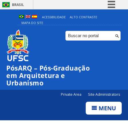
BRASIL
Simplifique!
ACESSIBILIDADE
ALTO CONTRASTE
MAPA DO SITE
Comunica BR
Participe
Acesso à informação
Legislação
Canais
PósARQ – Pós-Graduação
em Arquitetura e
Urbanismo
Private Area
Site Administrators
MENU