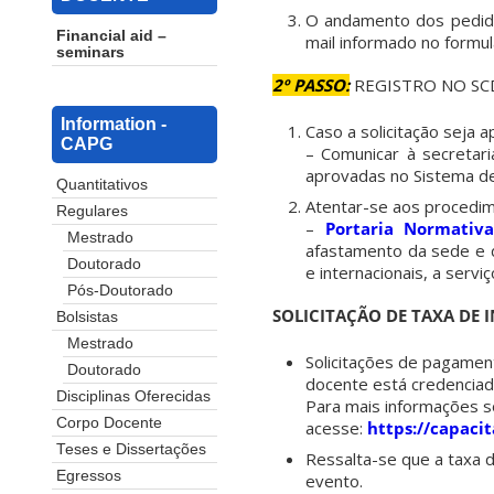
O andamento dos pedido
Financial aid –
mail informado no formul
seminars
2º
PASSO:
REGISTRO NO SC
Information -
Caso a solicitação seja 
CAPG
– Comunicar à secretar
aprovadas no Sistema de
Quantitativos
Atentar-se aos procedim
Regulares
–
Portaria Normativ
Mestrado
afastamento da sede e 
Doutorado
e internacionais, a servi
Pós-Doutorado
SOLICITAÇÃO DE TAXA DE 
Bolsistas
Mestrado
Solicitações de pagamen
Doutorado
docente está credencia
Disciplinas Oferecidas
Para mais informações s
Corpo Docente
acesse:
https://capacit
Teses e Dissertações
Ressalta-se que a taxa 
Egressos
evento.