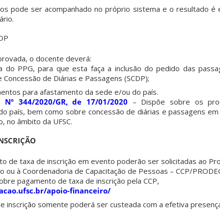
s pode ser acompanhado no próprio sistema e o resultado é e
ário.
DP
aprovada, o docente deverá:
ia do PPG, para que esta faça a inclusão do pedido das passa
 Concessão de Diárias e Passagens (SCDP);
entos para afastamento da sede e/ou do país.
a Nº 344/2020/GR, de 17/01/2020
– Dispõe sobre os pro
do país, bem como sobre concessão de diárias e passagens em 
ço, no âmbito da UFSC.
INSCRIÇÃO
to de taxa de inscrição em evento poderão ser solicitadas ao P
do ou à Coordenadoria de Capacitação de Pessoas – CCP/PRODE
obre pagamento de taxa de inscrição pela CCP,
acao.ufsc.br/apoio-financeiro/
de inscrição somente poderá ser custeada com a efetiva presenç