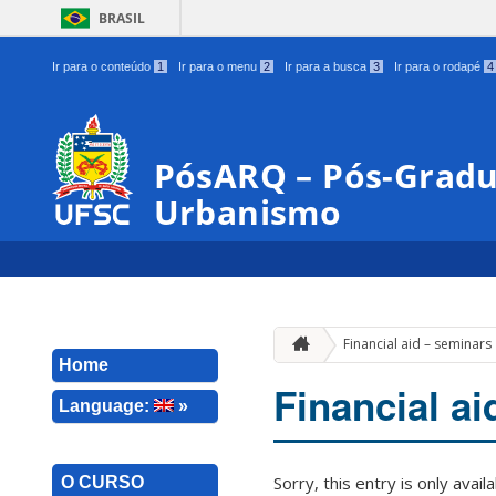
BRASIL
Ir para o conteúdo
1
Ir para o menu
2
Ir para a busca
3
Ir para o rodapé
4
PósARQ – Pós-Gradu
Urbanismo
Financial aid – seminars
Home
Financial ai
Language:
»
Sorry, this entry is only avail
O CURSO