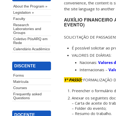
convenience, the content is s
About the Program »
the site language to another 
Legislation »
AUXÍLIO FINANCEIRO
Faculty
EVENTO)
Research
Laboratories and
Groups
SOLICITAÇÃO DE PASSAGENS
Coletivo PósARQ em
Rede
É possível solicitar ao
Calendário Acadêmico
VALORES DE DIÁRIAS:
Nacionais:
Valores d
DISCENTE
Internacionais –
Val
Forms
1º PASSO:
FORMALIZAÇÃO D
Matrícula
Courses
Preencher o formulário d
Frequently asked
Anexar os seguintes do
Questions
– Carta de aceite do tr
– Folder do evento;
– Resumo do trabalho.
DOCENTE