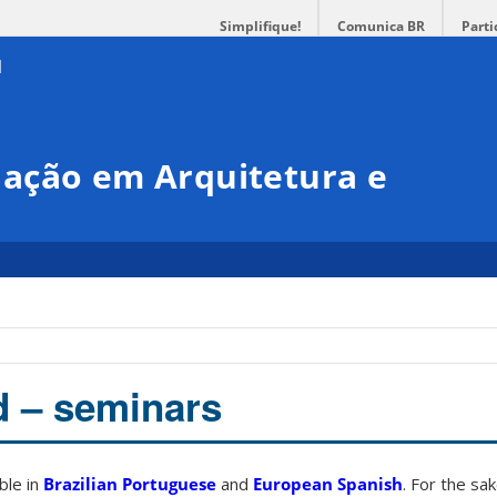
Simplifique!
Comunica BR
Parti
ação em Arquitetura e
d – seminars
able in
Brazilian Portuguese
and
European Spanish
. For the sa