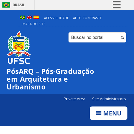
BRASIL
Simplifique!
ACESSIBILIDADE
ALTO CONTRASTE
MAPA DO SITE
Comunica BR
Participe
Acesso à informação
Legislação
Canais
PósARQ – Pós-Graduação
em Arquitetura e
Urbanismo
Private Area
Site Administrators
MENU