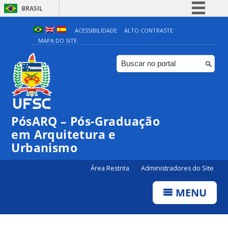
BRASIL
Simplifique!
ACESSIBILIDADE
ALTO CONTRASTE
MAPA DO SITE
Comunica BR
Participe
Acesso à informação
Legislação
Canais
PósARQ – Pós-Graduação
em Arquitetura e
Urbanismo
Área Restrita
Administradores do Site
MENU