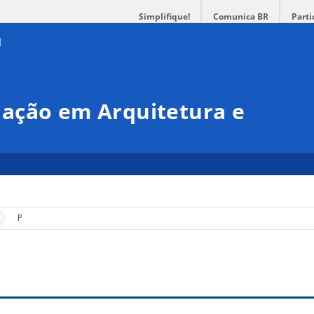
Simplifique!
Comunica BR
Parti
ação em Arquitetura e
»
P