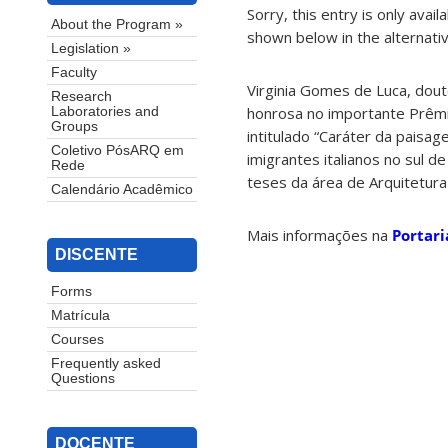
Sorry, this entry is only avail
About the Program »
shown below in the alternativ
Legislation »
Faculty
Virginia Gomes de Luca, do
Research
honrosa no importante Prêmi
Laboratories and
Groups
intitulado “Caráter da paisag
Coletivo PósARQ em
imigrantes italianos no sul d
Rede
teses da área de Arquitetur
Calendário Acadêmico
Mais informações na
Portari
DISCENTE
Forms
Matrícula
Courses
Frequently asked
Questions
DOCENTE