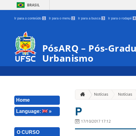
BRASIL
Ir para o conteúdo
1
Ir para o menu
2
Ir para a busca
3
Ir para o rodapé
4
PósARQ – Pós-Gradu
Urbanismo
Notícias
Notícias
Home
P
Language:
»
17/10/2017 17:12
O CURSO