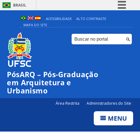
BRASIL
Simplifique!
ACESSIBILIDADE
ALTO CONTRASTE
MAPA DO SITE
Comunica BR
Participe
Acesso à informação
Legislação
Canais
PósARQ – Pós-Graduação
em Arquitetura e
Urbanismo
Área Restrita
Administradores do Site
MENU