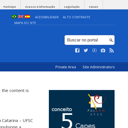
Participe
Acesso à informação
Legislação
Canais
ACESSIBILIDADE
ALTO CONTRASTE
MAPA DO SITE
Private Area
Site Administrators
 the content is
 Catarina – UFSC
mpulsione a