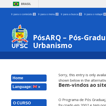
BRASIL
Ir para o conteúdo
1
Ir para o menu
2
Ir para a busca
3
Ir para o rodapé
4
PósARQ – Pós-Gradu
Urbanismo
Sorry, this entry is only avail
Home
shown below in the alternativ
Bem-vindos ao sit
Language:
»
O Programa de Pós Graduação
O CURSO
foi criado em 2002 e tem por