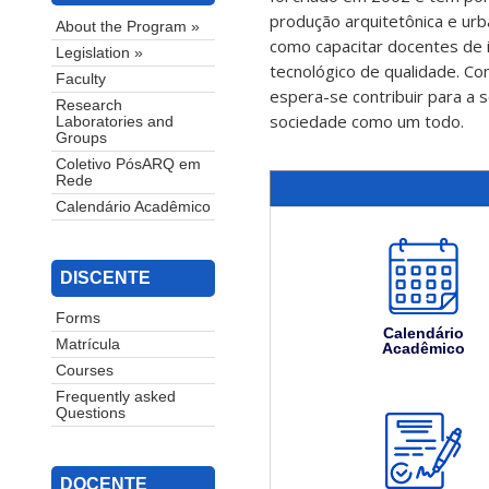
produção arquitetônica e urb
About the Program »
como capacitar docentes de i
Legislation »
tecnológico de qualidade. C
Faculty
espera-se contribuir para a 
Research
sociedade como um todo.
Laboratories and
Groups
Coletivo PósARQ em
Rede
Calendário Acadêmico
DISCENTE
Forms
Calendário
Matrícula
Acadêmico
Courses
Frequently asked
Questions
DOCENTE