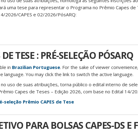
o uso de suas atribuições, homologa as seguintes inscrições a
onará uma tese para representar o Programa no Prêmio Capes de 
s 14/2026/CAPES e 02/2026/PósARQ:
s
DE TESE : PRÉ-SELEÇÃO PÓSARQ
able in
Brazilian Portuguese
. For the sake of viewer convenience,
e language. You may click the link to switch the active language.
 uso de suas atribuições, torna público o edital interno de sel
Prêmio Capes de Teses – Edição 2026, com base no Edital 14/2
ré-seleção Prêmio CAPES de Tese
TIVO PARA BOLSAS CAPES-DS E F