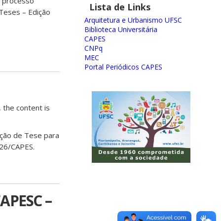
o processo
Lista de Links
Teses – Edição
Arquitetura e Urbanismo UFSC
Biblioteca Universitária
CAPES
CNPq
MEC
Portal Periódicos CAPES
 the content is
eção de Tese para
026/CAPES.
APESC –