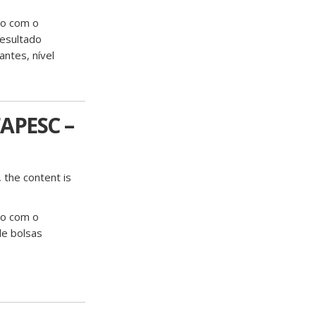
do com o
resultado
ntes, nível
APESC –
 the content is
do com o
de bolsas