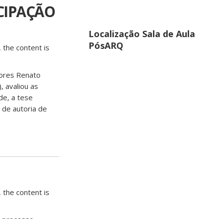
CIPAÇÃO
Localização Sala de Aula
PósARQ
 the content is
sores Renato
 avaliou as
de, a tese
” de autoria de
 the content is