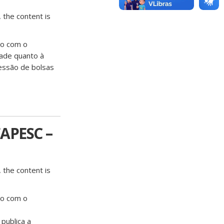
 the content is
do com o
dade quanto à
ncessão de bolsas
APESC –
 the content is
do com o
publica a