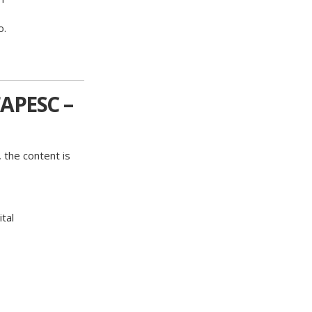
o.
APESC –
 the content is
tal