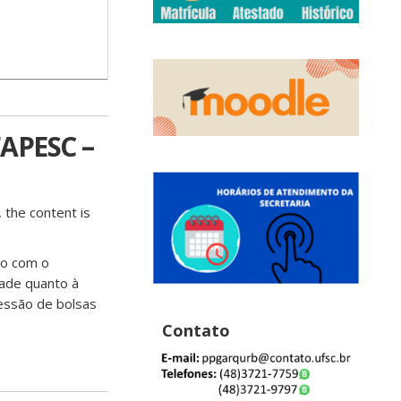
APESC –
 the content is
do com o
dade quanto à
ncessão de bolsas
Contato