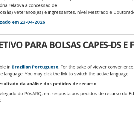
atória relativa à concessão de
s(às) veteranos(as) e ingressantes, nível Mestrado e Doutorad
lizado em 23-04-2026
TIVO PARA BOLSAS CAPES-DS E F
able in
Brazilian Portuguese
. For the sake of viewer convenience,
e language. You may click the link to switch the active language.
esultado da análise dos pedidos de recurso
legado do PósARQ, em resposta aos pedidos de recurso do Edi
: