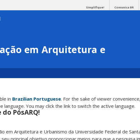
Simplifique!
Comunica BR
ação em Arquitetura e
able in
Brazilian Portuguese
. For the sake of viewer convenience,
e language. You may click the link to switch the active language.
e do PósARQ!
 em Arquitetura e Urbanismo da Universidade Federal de Santa
 seu principal objetivo proporcionar meios para que a pesquisa i