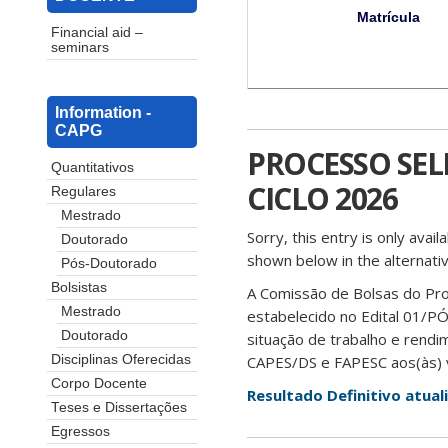
Matrícula
Financial aid –
seminars
Information -
CAPG
PROCESSO SELE
Quantitativos
CICLO 2026
Regulares
Mestrado
Sorry, this entry is only avail
Doutorado
shown below in the alternativ
Pós-Doutorado
Bolsistas
A Comissão de Bolsas do Pr
Mestrado
estabelecido no Edital 01/P
Doutorado
situação de trabalho e rendime
CAPES/DS e FAPESC aos(às) v
Disciplinas Oferecidas
Corpo Docente
Resultado Definitivo atua
Teses e Dissertações
Egressos