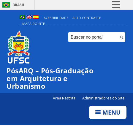
BRASIL
Simplifique!
ACESSIBILIDADE
ALTO CONTRASTE
MAPA DO SITE
Comunica BR
Participe
Acesso à informação
Legislação
Canais
PósARQ – Pós-Graduação
em Arquitetura e
Urbanismo
Área Restrita
Administradores do Site
MENU