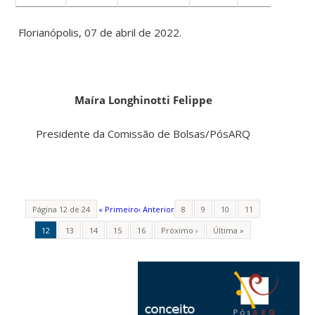
Florianópolis, 07 de abril de 2022.
Maíra Longhinotti Felippe
Presidente da Comissão de Bolsas/PósARQ
Página 12 de 24
« Primeiro
‹ Anterior
8
9
10
11
12
13
14
15
16
Próximo ›
Última »