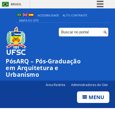
BRASIL
Simplifique!
ACESSIBILIDADE
ALTO CONTRASTE
MAPA DO SITE
Comunica BR
Participe
Acesso à informação
Legislação
Canais
PósARQ – Pós-Graduação
em Arquitetura e
Urbanismo
Área Restrita
Administradores do Site
MENU