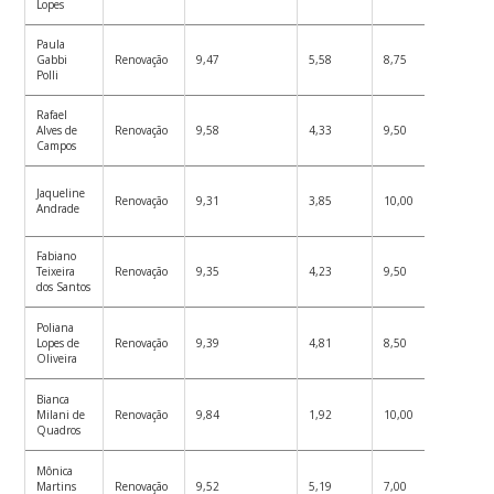
Lopes
Paula
Gabbi
Renovação
9,47
5,58
8,75
7,93
Polli
Rafael
Alves de
Renovação
9,58
4,33
9,50
7,80
Campos
Jaqueline
Renovação
9,31
3,85
10,00
7,72
Andrade
Fabiano
Teixeira
Renovação
9,35
4,23
9,50
7,69
dos Santos
Poliana
Lopes de
Renovação
9,39
4,81
8,50
7,57
Oliveira
Bianca
Milani de
Renovação
9,84
1,92
10,00
7,25
Quadros
Mônica
Martins
Renovação
9,52
5,19
7,00
7,24