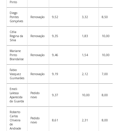
Pinto
Diego
Pontes
Renovação
9,52
3,32
8,50
7,11
Gonçalves
Célia
Regina da
Renovação
9,35
1,83
10,00
7,06
Silva
Mariane
Pinto
Renovação
9,46
1,54
10,00
7,00
Brandalise
Fabio
Vasquez
Renovação
9,19
2,12
7,00
6,10
Guimarães
Emeli
Lalesca
Pedido
9,37
10,00
8,00
9,12
Aparecida
novo
da Guarda
Roberto
Carlos
Pedido
Oliveira
8,61
2,31
8,00
6,31
novo
de
Andrade