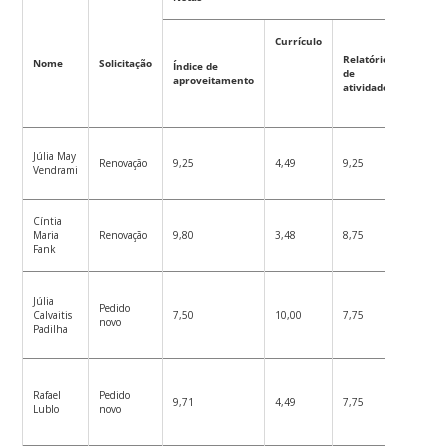
Currículo
Relatório
Nome
Solicitação
Índice de
Médi
de
aproveitamento
final
atividades
Júlia May
Renovação
9,25
4,49
9,25
7,66
Vendrami
Cíntia
Maria
Renovação
9,80
3,48
8,75
7,34
Fank
Júlia
Pedido
Calvaitis
7,50
10,00
7,75
8,42
novo
Padilha
Rafael
Pedido
9,71
4,49
7,75
7,32
Lublo
novo