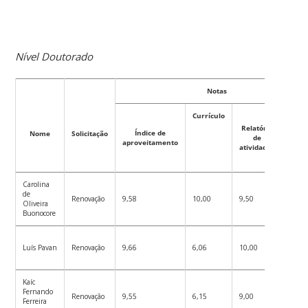
Nível Doutorado
Notas
Currículo
Relatório
Médi
Índice de
Nome
Solicitação
de
fina
aproveitamento
atividades
Carolina
de
Renovação
9,58
10,00
9,50
9,69
Oliveira
Buonocore
Luís Pavan
Renovação
9,66
6,06
10,00
8,57
Kaíc
Fernando
Renovação
9,55
6,15
9,00
8,23
Ferreira