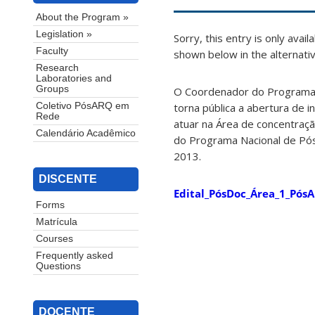
About the Program »
Legislation »
Sorry, this entry is only avail
Faculty
shown below in the alternativ
Research
Laboratories and
Groups
O Coordenador do Programa 
torna pública a abertura de 
Coletivo PósARQ em
Rede
atuar na Área de concentraç
Calendário Acadêmico
do Programa Nacional de Pós
2013.
DISCENTE
Edital_PósDoc_Área_1_PósA
Forms
Matrícula
Courses
Frequently asked
Questions
DOCENTE