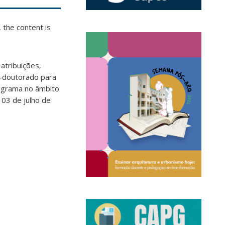
 the content is
tribuições,
s-doutorado para
rograma no âmbito
03 de julho de