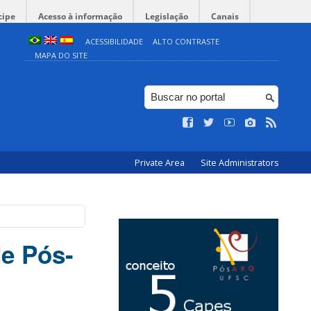
cipe
Acesso à informação
Legislação
Canais
ACESSIBILIDADE
ALTO CONTRASTE
MAPA DO SITE
Private Area
Site Administrators
de Pós-