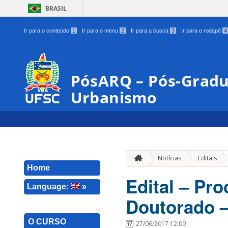
BRASIL
Ir para o conteúdo
1
Ir para o menu
2
Ir para a busca
3
Ir para o rodapé
4
PósARQ – Pós-Gradu
Urbanismo
»
Notícias
Editais
Home
Edital – Pr
Language:
»
Doutorado –
O CURSO
27/06/2017 12:00