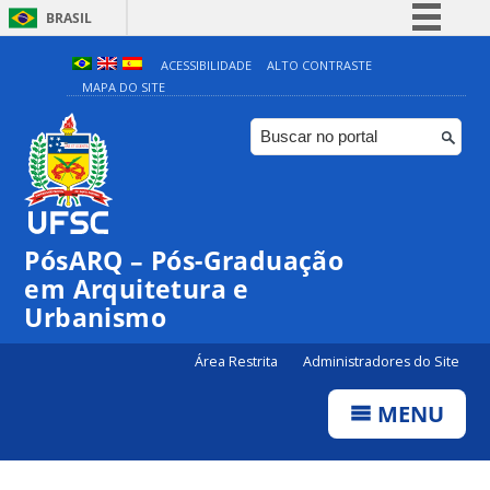
BRASIL
Simplifique!
ACESSIBILIDADE
ALTO CONTRASTE
MAPA DO SITE
Comunica BR
Participe
Acesso à informação
Legislação
Canais
PósARQ – Pós-Graduação
em Arquitetura e
Urbanismo
Área Restrita
Administradores do Site
MENU