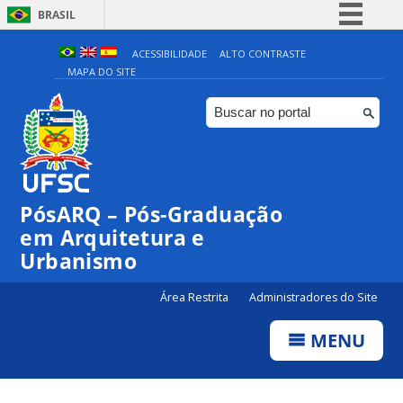
BRASIL
Simplifique!
ACESSIBILIDADE
ALTO CONTRASTE
MAPA DO SITE
Comunica BR
Participe
Acesso à informação
Legislação
Canais
PósARQ – Pós-Graduação
em Arquitetura e
Urbanismo
Área Restrita
Administradores do Site
MENU