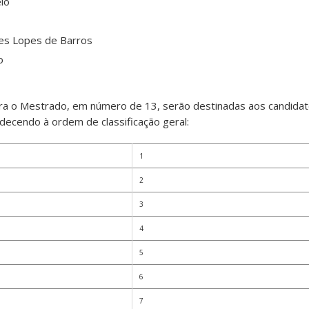
lo
es Lopes de Barros
o
ra o Mestrado, em número de 13, serão destinadas aos candida
decendo à ordem de classificação geral:
1
2
3
4
5
6
7