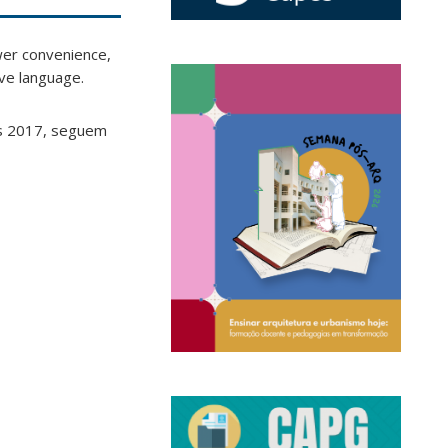
ewer convenience,
ive language.
as 2017, seguem