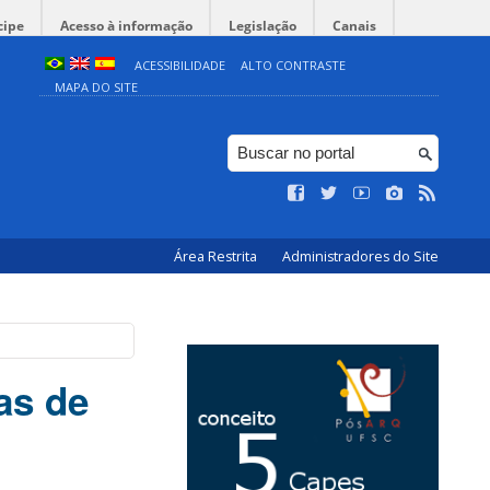
cipe
Acesso à informação
Legislação
Canais
ACESSIBILIDADE
ALTO CONTRASTE
MAPA DO SITE
Área Restrita
Administradores do Site
as de