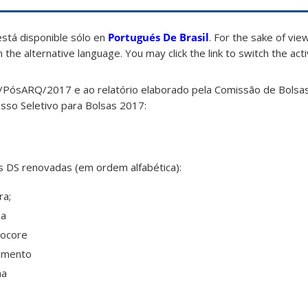
está disponible sólo en
Portugués De Brasil
. For the sake of vi
 the alternative language. You may click the link to switch the act
1/PósARQ/2017 e ao relatório elaborado pela Comissão de Bols
esso Seletivo para Bolsas 2017:
 DS renovadas (em ordem alfabética):
ra;
na
nocore
cimento
ma