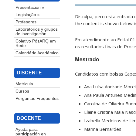
Presentación »
Legislação »
Disculpa, pero esta entrada 
Profesores
the content is shown below in
Laboratorios y grupos
de investigación
Em atendimento ao Edital 0
Coletivo PósARQ em
os resultados finais do Proc
Rede
Calendário Acadêmico
Mestrado
DISCENTE
Candidatos com bolsas Capes
Matricula
Ana Luísa Andrade Morei
Cursos
Ana Paula Antunes Medi
Perguntas Frequentes
Carolina de Oliveira Buo
Elaine Cristina Maia Nas
DOCENTE
Izabella Medeiros de Li
Marina Bernardes
Ayuda para
participación en