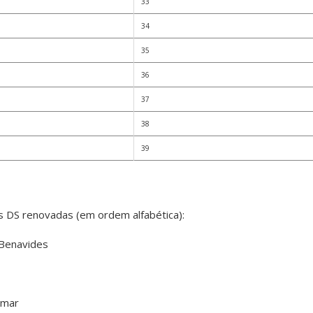
33
34
35
36
37
38
39
 DS renovadas (em ordem alfabética):
 Benavides
omar