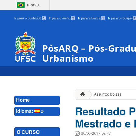
BRASIL
Ir para o conteúdo
1
Ir para o menu
2
Ir para a busca
3
Ir para o rodapé
4
PósARQ – Pós-Gradu
Urbanismo
Assunto: bolsas
Home
Resultado P
Idioma:
»
Mestrado e 
O CURSO
30/05/2017 08:47