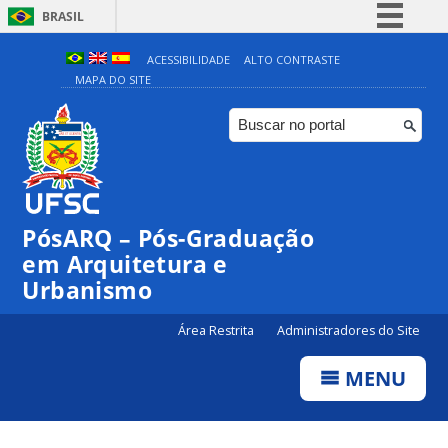
BRASIL
Simplifique!
ACESSIBILIDADE
ALTO CONTRASTE
MAPA DO SITE
Comunica BR
Participe
Acesso à informação
Legislação
Canais
PósARQ – Pós-Graduação
em Arquitetura e
Urbanismo
Área Restrita
Administradores do Site
MENU