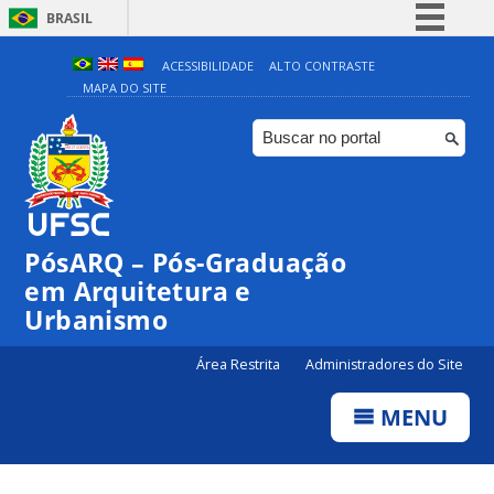
BRASIL
Simplifique!
ACESSIBILIDADE
ALTO CONTRASTE
MAPA DO SITE
Comunica BR
Participe
Acesso à informação
Legislação
Canais
PósARQ – Pós-Graduação
em Arquitetura e
Urbanismo
Área Restrita
Administradores do Site
MENU