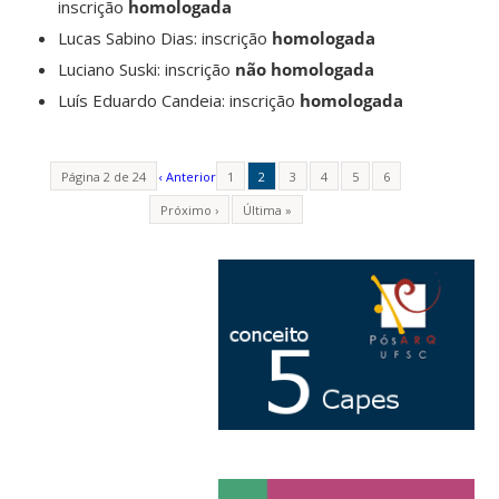
inscrição
homologada
Lucas Sabino Dias: inscrição
homologada
Luciano Suski: inscrição
não homologada
Luís Eduardo Candeia: inscrição
homologada
Página 2 de 24
‹ Anterior
1
2
3
4
5
6
Próximo ›
Última »