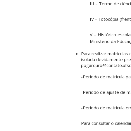
III – Termo de ciênc
IV – Fotocópia (fren
V – Histórico escola
Ministério da Educa
Para realizar matrículas 
isolada devidamente pree
ppgarqurb@contato.ufsc.
-Período de matrícula pa
-Período de ajuste de ma
-Período de matrícula em 
Para consultar o calend