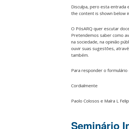
Disculpa, pero esta entrada 
the content is shown below in
O PósARQ quer escutar docent
Pretendemos saber como avan
na sociedade, na opinião públ
ouvir suas sugestões, atravé
também.
Para responder o formulário
Cordialmente
Paolo Colosos e Maíra L Feli
Seminário I