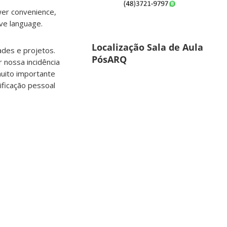
ewer convenience,
ive language.
Localização Sala de Aula
ades e projetos.
PósARQ
 nossa incidência
muito importante
ificação pessoal