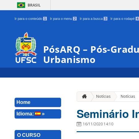
BRASIL
Ir para o conteúdo
1
Ir para o menu
2
Ir para a busca
3
Ir para o rodapé
4
PósARQ – Pós-Gradu
Urbanismo
Notícias
Notícias
Home
Seminário 
Idioma:
»
16/11/2020 14:10
O CURSO