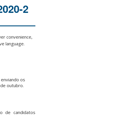
020-2
ewer convenience,
ive language.
 enviando os
 de outubro.
so de candidatos