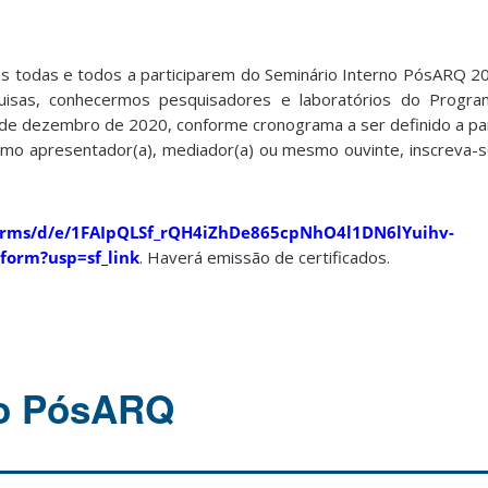
os todas e todos a participarem do Seminário Interno PósARQ
uisas, conhecermos pesquisadores e laboratórios do Progra
 de dezembro de 2020, conforme cronograma a ser definido a part
 como apresentador(a), mediador(a) ou mesmo ouvinte, inscreva-s
forms/d/e/1FAIpQLSf_rQH4iZhDe865cpNhO4l1DN6lYuihv-
orm?usp=sf_link
. Haverá emissão de certificados.
do PósARQ