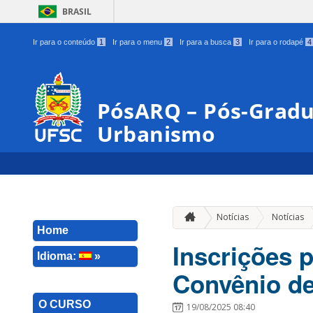
BRASIL
Ir para o conteúdo
1
Ir para o menu
2
Ir para a busca
3
Ir para o rodapé
4
PósARQ – Pós-Gradu
Urbanismo
Notícias
Notícias
Home
Inscrições 
Idioma:
»
Convênio d
O CURSO
19/08/2025 08:40