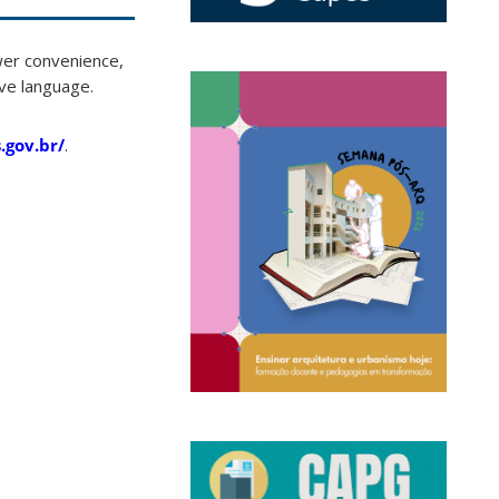
ewer convenience,
ive language.
.gov.br/
.