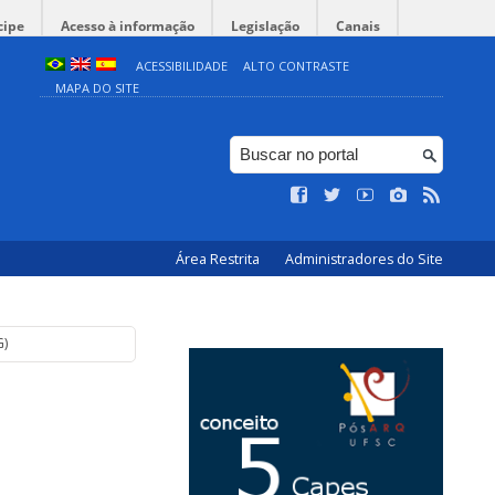
cipe
Acesso à informação
Legislação
Canais
ACESSIBILIDADE
ALTO CONTRASTE
MAPA DO SITE
Área Restrita
Administradores do Site
G)