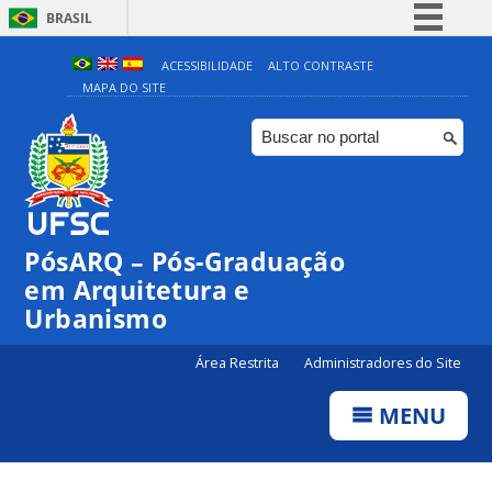
BRASIL
Simplifique!
ACESSIBILIDADE
ALTO CONTRASTE
MAPA DO SITE
Comunica BR
Participe
Acesso à informação
Legislação
Canais
PósARQ – Pós-Graduação
em Arquitetura e
Urbanismo
Área Restrita
Administradores do Site
MENU