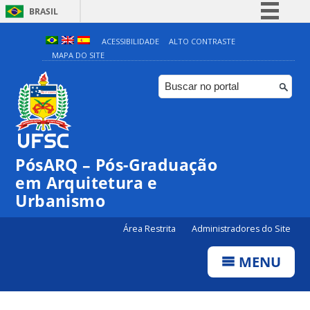
BRASIL
Simplifique!
ACESSIBILIDADE
ALTO CONTRASTE
MAPA DO SITE
Comunica BR
Participe
Acesso à informação
Legislação
Canais
PósARQ – Pós-Graduação
em Arquitetura e
Urbanismo
Área Restrita
Administradores do Site
MENU