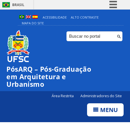
BRASIL
Simplifique!
ACESSIBILIDADE
ALTO CONTRASTE
MAPA DO SITE
Comunica BR
Participe
Acesso à informação
Legislação
Canais
PósARQ – Pós-Graduação
em Arquitetura e
Urbanismo
Área Restrita
Administradores do Site
MENU