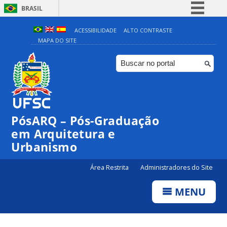
BRASIL
Simplifique!
ACESSIBILIDADE
ALTO CONTRASTE
MAPA DO SITE
Comunica BR
Participe
Acesso à informação
Legislação
Canais
PósARQ – Pós-Graduação
em Arquitetura e
Urbanismo
Área Restrita
Administradores do Site
MENU