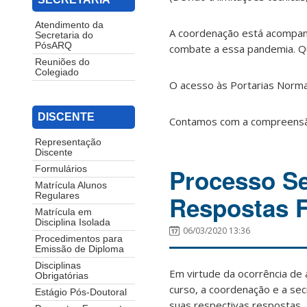
Atendimento da
A coordenação está acompan
Secretaria do
PósARQ
combate a essa pandemia. Qu
Reuniões do
Colegiado
O acesso às Portarias Norma
DISCENTE
Contamos com a compreensã
Representação
Discente
Processo Se
Formulários
Matrícula Alunos
Respostas 
Regulares
Matrícula em
Disciplina Isolada
06/03/2020 13:36
Procedimentos para
Emissão de Diploma
Disciplinas
Em virtude da ocorrência de
Obrigatórias
curso, a coordenação e a se
Estágio Pós-Doutoral
suas respectivas respostas.