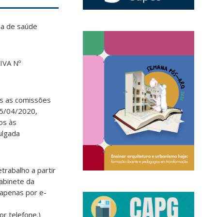
ia de saúde
IVA Nº
is as comissões
15/04/2020,
os às
ulgada
trabalho a partir
abinete da
 apenas por e-
or telefone.)