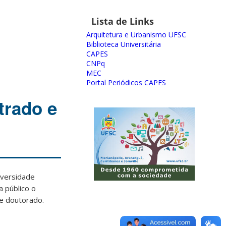
Lista de Links
Arquitetura e Urbanismo UFSC
Biblioteca Universitária
CAPES
CNPq
MEC
Portal Periódicos CAPES
trado e
iversidade
a público o
e doutorado.