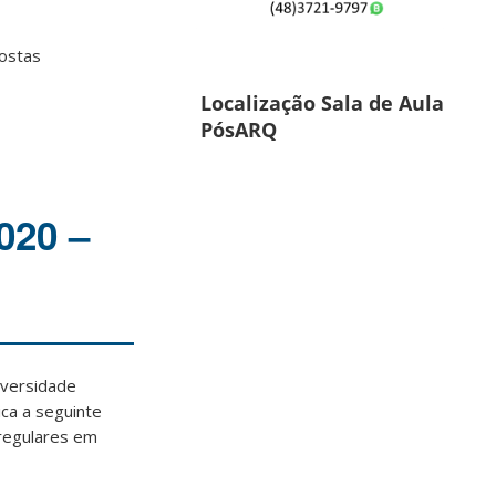
postas
Localização Sala de Aula
PósARQ
020 –
iversidade
ica a seguinte
 regulares em