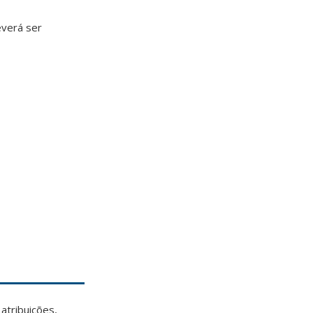
everá ser
tribuições,