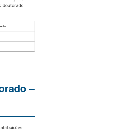
ós-doutorado
cação
orado –
tribuições,