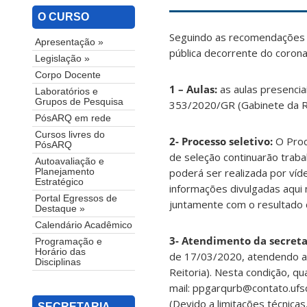
O CURSO
Seguindo as recomendações e
Apresentação »
pública decorrente do coron
Legislação »
Corpo Docente
1 – Aulas:
as aulas presenc
Laboratórios e
Grupos de Pesquisa
353/2020/GR (Gabinete da Re
PósARQ em rede
Cursos livres do
2- Processo seletivo:
O Proc
PósARQ
de seleção continuarão trab
Autoavaliação e
poderá ser realizada por ví
Planejamento
Estratégico
informações divulgadas aqui
Portal Egressos de
juntamente com o resultado 
Destaque »
Calendário Acadêmico
3- Atendimento da secreta
Programação e
Horário das
de 17/03/2020, atendendo 
Disciplinas
Reitoria). Nesta condição, q
mail: ppgarqurb@contato.ufs
(Devido a limitações técnicas
SECRETARIA