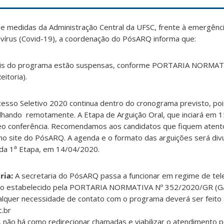
 medidas da Administração Central da UFSC, frente à emergênc
avírus (Covid-19), a coordenação do PósARQ informa que:
iais do programa estão suspensas, conforme PORTARIA NORMAT
itoria).
esso Seletivo 2020 continua dentro do cronograma previsto, po
alhando remotamente. A Etapa de Arguição Oral, que inciará em 
deo conferência. Recomendamos aos candidatos que fiquem atent
 no site do PósARQ. A agenda e o formato das arguições será div
a
da 1
Etapa, em 14/04/2020.
ria:
A secretaria do PósARQ passa a funcionar em regime de tele
ao estabelecido pela PORTARIA NORMATIVA Nº 352/2020/GR (G
ualquer necessidade de contato com o programa deverá ser feito
c.br
, não há como redirecionar chamadas e viabilizar o atendimento p