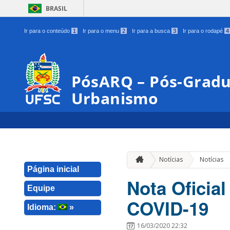
BRASIL
Ir para o conteúdo
1
Ir para o menu
2
Ir para a busca
3
Ir para o rodapé
4
PósARQ – Pós-Gradu
Urbanismo
Notícias
Notícias
Página inicial
Nota Oficia
Equipe
COVID-19
Idioma:
»
16/03/2020 22:32