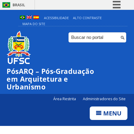
BRASIL
Simplifique!
ACESSIBILIDADE
ALTO CONTRASTE
MAPA DO SITE
Comunica BR
Participe
Acesso à informação
Legislação
Canais
PósARQ – Pós-Graduação
em Arquitetura e
Urbanismo
Área Restrita
Administradores do Site
MENU