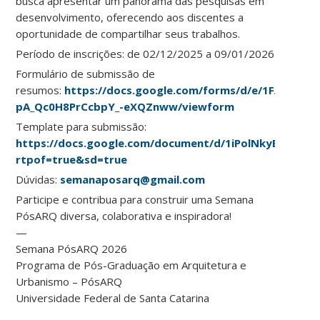
busca apresentar um panorama das pesquisas em
desenvolvimento, oferecendo aos discentes a
oportunidade de compartilhar seus trabalhos.
Período de inscrições: de 02/12/2025 a 09/01/2026
Formulário de submissão de
resumos:
https://docs.google.com/forms/d/e/1FAIpQLS
pA_Qc0H8PrCcbpY_-eXQZnww/viewform
Template para submissão:
https://docs.google.com/document/d/1iPolNkyBALV3v
rtpof=true&sd=true
Dúvidas:
semanaposarq@gmail.com
Participe e contribua para construir uma Semana
PósARQ diversa, colaborativa e inspiradora!
—
Semana PósARQ 2026
Programa de Pós-Graduação em Arquitetura e
Urbanismo – PósARQ
Universidade Federal de Santa Catarina