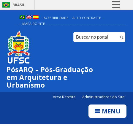
BRASIL
Simplifique!
ACESSIBILIDADE
ALTO CONTRASTE
MAPA DO SITE
Comunica BR
Participe
Acesso à informação
Legislação
Canais
PósARQ – Pós-Graduação
em Arquitetura e
Urbanismo
Área Restrita
Administradores do Site
MENU