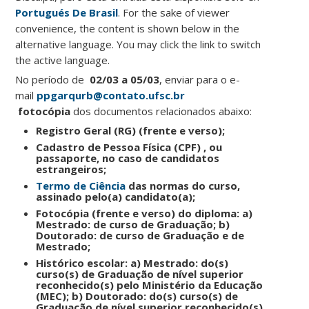
Portugués De Brasil
. For the sake of viewer
convenience, the content is shown below in the
alternative language. You may click the link to switch
the active language.
No período de
02/03 a 05/03
, enviar para o e-
mail
ppgarqurb@contato.ufsc.br
fotocópia
dos documentos relacionados abaixo:
Registro Geral (RG) (frente e verso);
Cadastro de Pessoa Física (CPF) , ou
passaporte, no caso de candidatos
estrangeiros;
Termo de Ciência
das normas do curso,
assinado pelo(a) candidato(a);
Fotocópia (frente e verso) do diploma: a)
Mestrado: de curso de Graduação; b)
Doutorado: de curso de Graduação e de
Mestrado;
Histórico escolar: a) Mestrado: do(s)
curso(s) de Graduação de nível superior
reconhecido(s) pelo Ministério da Educação
(MEC); b) Doutorado: do(s) curso(s) de
Graduação de nível superior reconhecido(s)