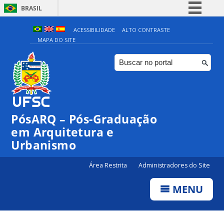
BRASIL
Simplifique!
ACESSIBILIDADE
ALTO CONTRASTE
MAPA DO SITE
Comunica BR
Participe
Acesso à informação
Legislação
Canais
PósARQ – Pós-Graduação
em Arquitetura e
Urbanismo
Área Restrita
Administradores do Site
MENU