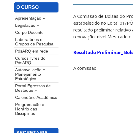
O CURSO
A Comissão de Bolsas do Pr
Apresentação »
estabelecido no Edital 01/P
Legislação »
resultado preliminar relativ
Corpo Docente
renovação, nível Mestrado e
Laboratórios e
Grupos de Pesquisa
PósARQ em rede
Resultado Preliminar_ Bol
Cursos livres do
PósARQ
A comissão.
Autoavaliação e
Planejamento
Estratégico
Portal Egressos de
Destaque »
Calendário Acadêmico
Programação e
Horário das
Disciplinas
SECRETARIA