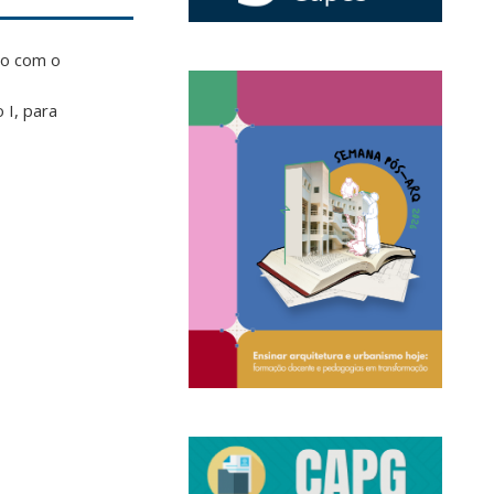
do com o
 I, para