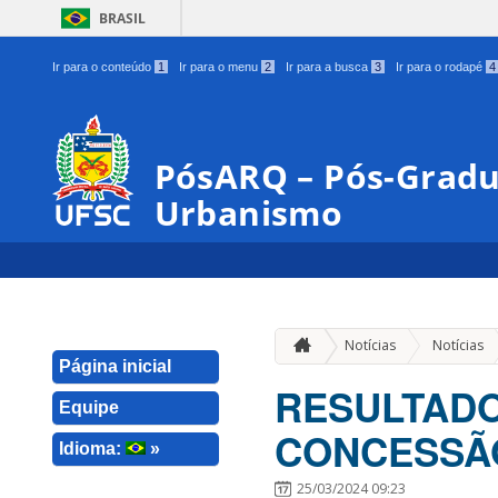
BRASIL
Ir para o conteúdo
1
Ir para o menu
2
Ir para a busca
3
Ir para o rodapé
4
PósARQ – Pós-Gradu
Urbanismo
Notícias
Notícias
Página inicial
RESULTADO
Equipe
CONCESSÃO
Idioma:
»
25/03/2024 09:23