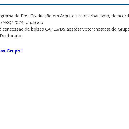
ograma de Pós-Graduação em Arquitetura e Urbanismo, de acor
ÓSARQ/2024, publica o
o à concessão de bolsas CAPES/DS aos(às) veteranos(as) do Grupo
 Doutorado.
sas_Grupo I