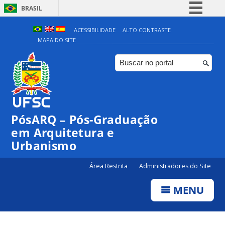
BRASIL
Simplifique!
ACESSIBILIDADE
ALTO CONTRASTE
MAPA DO SITE
Comunica BR
Participe
Acesso à informação
Legislação
Canais
PósARQ – Pós-Graduação
em Arquitetura e
Urbanismo
Área Restrita
Administradores do Site
MENU